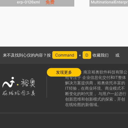
免费
erp-0126xml


立即克隆
立


添加收藏
添
来不及找到心仪的内容？按
Command
+
D
收藏我们
或
公司介绍:
南京裕奥软件科技有限公
发现更多
司专注于
企业信息化交付和IT整体
解决方案提供商，
裕奥依托丰富的
IT经验，在商业环境、商业模式不
断变化的时代里，
与用户一起进行
创新思维和创新模式的探索，
开创
在线绘图的新领域
。