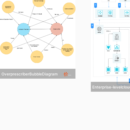


添加收藏
添
价格:5
OverprescriberBubbleDiagram

立即克隆

立

添加收藏

添