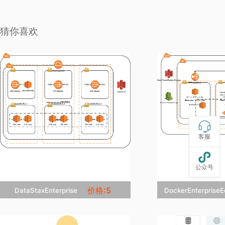
猜你喜欢

客服

公众号
价格:5
DataStaxEnterprise
DockerEnterpris


立即克隆
立