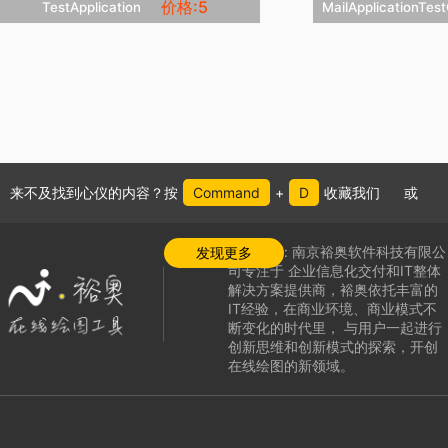
价格:5
TestApplication
MailApplicationT


立即克隆
立


添加收藏
添
来不及找到心仪的内容？按
Command
+
D
收藏我们
或
公司介绍:
南京裕奥软件科技有限公
发现更多
司专注于
企业信息化交付和IT整体
解决方案提供商，
裕奥依托丰富的
IT经验，在商业环境、商业模式不
断变化的时代里，
与用户一起进行
创新思维和创新模式的探索，
开创
在线绘图的新领域
。