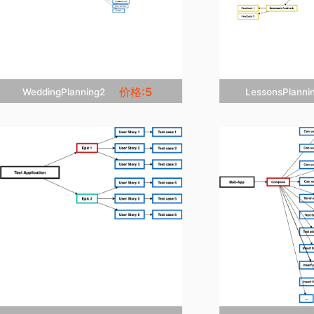
价格:5
WeddingPlanning2
LessonsPlan


立即克隆
立


添加收藏
添