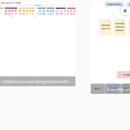


立即克隆
立


添加收藏
添
价格:5
LittleGreenLeopardOrganizationalStructure1123
Branding-

立即克隆

立

添加收藏

添