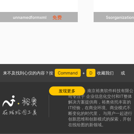
免费
unnamedformxml
5sorganizat


立即克隆
立


添加收藏
添
来不及找到心仪的内容？按
Command
+
D
收藏我们
或
公司介绍:
南京裕奥软件科技有限公
发现更多
司专注于
企业信息化交付和IT整体
解决方案提供商，
裕奥依托丰富的
IT经验，在商业环境、商业模式不
断变化的时代里，
与用户一起进行
创新思维和创新模式的探索，
开创
在线绘图的新领域
。