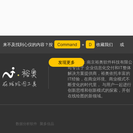

立

添
来不及找到心仪的内容？按
Command
+
D
收藏我们
或
公司介绍:
南京裕奥软件科技有限公
发现更多
司专注于
企业信息化交付和IT整体
解决方案提供商，
裕奥依托丰富的
IT经验，在商业环境、商业模式不
断变化的时代里，
与用户一起进行
创新思维和创新模式的探索，
开创
在线绘图的新领域
。
数据分析软件
聚多佳品