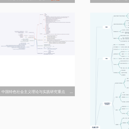


立即克隆
立


添加收藏
添
价格:8
中国特色社会主义理论与实践研究重点

立即克隆

添加收藏