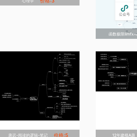
价格:3
心理学


公众号
立即克隆

添加收藏
函数极限limf

立

添
价格:5
唐迟-阅读的逻辑-笔记
12年建模