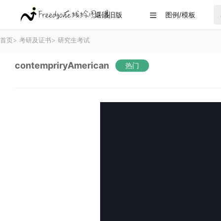
返回旧版
图例/模板

首页
>
考研及证书
>
研究生考试
contempriryAmerican
热门