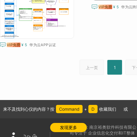

VIP免费
¥ 5
华为云跨

VIP免费
¥ 5
华为云APP认证
1
上一页
下
来不及找到心仪的内容？按
Command
+
D
收藏我们
或
公司介绍:
南京裕奥软件科技有限公
发现更多
司专注于
企业信息化交付和IT整体