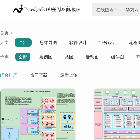
图例/模板
在线图表


首页
>
大类：
全部
思维导图
软件设计
业务设计
流程
云架构
项目管理
ER模型
战略分析
生活
子类：
全部
用例图
类图
活动图
组件图
质量管理
行业分类
系统架构
软件开发
mybatis
数据库
spr
综合排序
热门下载
最新上传
ERP
前端开发
数据结构与算法
网络技术
版本控制
IO线程并发
安全/告警/监控
APP/