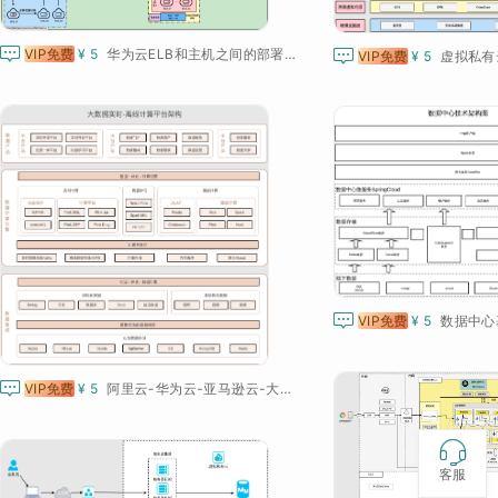


VIP免费
¥ 5
华为云ELB和主机之间的部署架构图
VIP免费
¥ 5

VIP免费
¥ 5
数据中心

VIP免费
¥ 5
阿里云-华为云-亚马逊云-大数据-数据湖-数仓-实时计算-离线计算-架构

客服