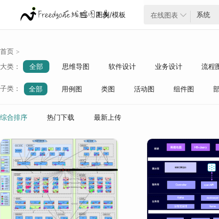
图例/模板
在线图表


首页
>
大类：
全部
思维导图
软件设计
业务设计
流程
云架构
项目管理
ER模型
战略分析
生活
子类：
全部
用例图
类图
活动图
组件图
质量管理
行业分类
系统架构
软件开发
mybatis
数据库
spr
综合排序
热门下载
最新上传
ERP
前端开发
数据结构与算法
网络技术
版本控制
IO线程并发
安全/告警/监控
APP/