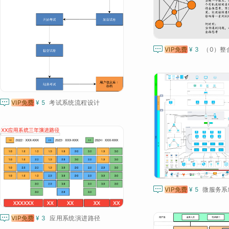

VIP免费
¥ 3
（0）整

VIP免费
¥ 5
考试系统流程设计

VIP免费
¥ 5
微服务系

VIP免费
¥ 3
应用系统演进路径