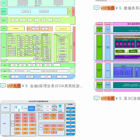

VIP免费
¥ 5
微服务系

VIP免费
¥ 5
金融(保理业务)SOA类系统架构图

VIP免费
¥ 5
某3C连