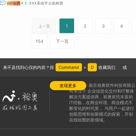

VIP免费
¥ 5
XXX系统平台架构图
1
2
3
4
上一页
154
下一页
来不及找到心仪的内容？按
Command
+
D
收藏我们
或
公司介绍:
南京裕奥软件科技有限公
发现更多
司专注于
企业信息化交付和IT整体
解决方案提供商，
裕奥依托丰富的
IT经验，在商业环境、商业模式不
断变化的时代里，
与用户一起进行
创新思维和创新模式的探索，
开创
在线绘图的新领域
。