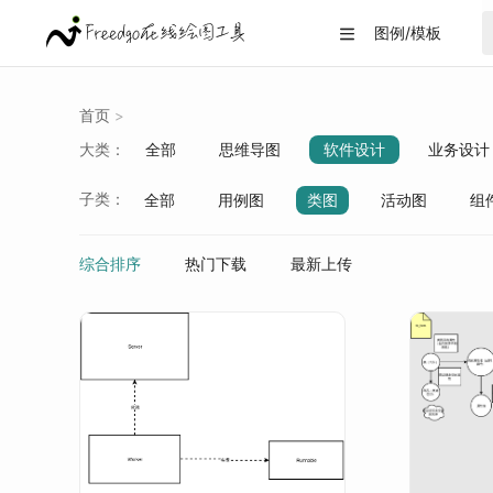
图例/模板

首页
>
大类：
全部
思维导图
软件设计
业务设计
战略分析
生活/教育
数据可视化
子类：
全部
用例图
类图
活动图
组
数据库
spring生态
神经网络
中间
综合排序
热门下载
最新上传
设计模式
消息中间件
虚拟化技术