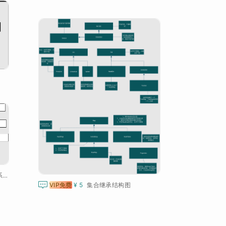
3.1.5类图 信仁医院住出院系统领域模型（P37）

VIP免费
¥ 5
集合继承结构图