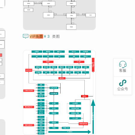

VIP免费
¥ 3
类图

客服

公众号