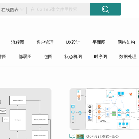

在线图表

流程图
客户管理
UX设计
平面图
网络架构
方框图
工程
精选模板
质量管理
行业分类
件图
部署图
包图
状态机图
时序图
数据处理
件
开发语言
操作系统
ERP
前端开发
数据结
版本控制
IO线程并发
安全/告警/监控
APP/小程序

免费
GoF设计模式-命令