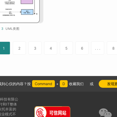
¥ 3
UML类图
1
2
3
4
5
6
. . .
8
找到心仪的内容？按
Command
+
D
收藏我们
或
发现
件科技有限公
付和IT整体

依托丰富的
商业模式不