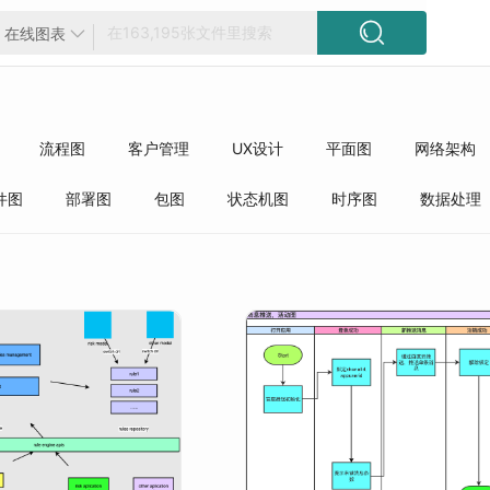

在线图表

流程图
客户管理
UX设计
平面图
网络架构
方框图
工程
精选模板
质量管理
行业分类
件图
部署图
包图
状态机图
时序图
数据处理
件
开发语言
操作系统
ERP
前端开发
数据结
版本控制
IO线程并发
安全/告警/监控
APP/小程序