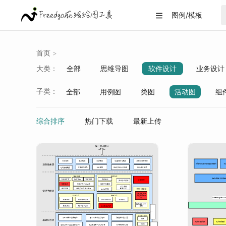
图例/模板

首页
>
大类：
全部
思维导图
软件设计
业务设计
战略分析
生活/教育
数据可视化
子类：
全部
用例图
类图
活动图
组
数据库
spring生态
神经网络
中间
综合排序
热门下载
最新上传
设计模式
消息中间件
虚拟化技术