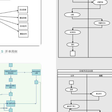
¥ 5
开单用例