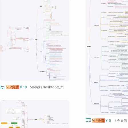

VIP免费
¥ 10
Mapgis desktop九州

VIP免费
¥ 5
《今日简