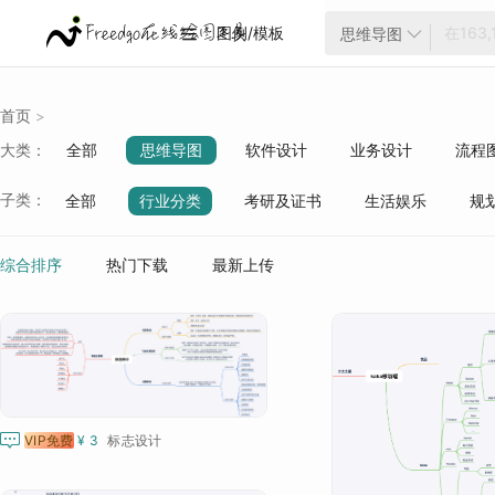
图例/模板
思维导图


首页
>
大类：
全部
思维导图
软件设计
业务设计
流程
云架构
项目管理
ER模型
战略分析
生活
子类：
全部
行业分类
考研及证书
生活娱乐
规
质量管理
行业分类
综合排序
热门下载
最新上传

VIP免费
¥ 3
标志设计