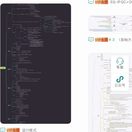

VIP免费
EQ-IPQC+O

VIP免费
¥ 3
《影响力

客服

公众号

VIP免费
设计模式