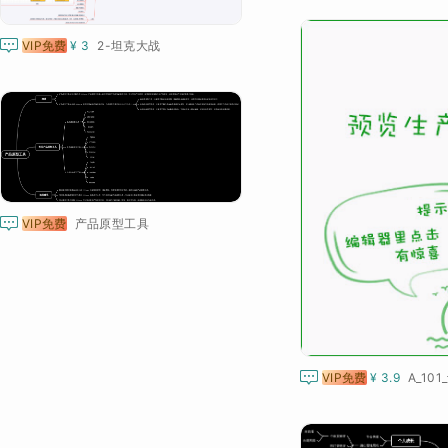

VIP免费
¥ 3
2-坦克大战

VIP免费
产品原型工具

VIP免费
¥ 3.9
A_10