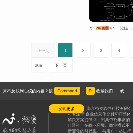

VIP免费
¥ 5
1
2
3
4
上一页
209
下一页
来不及找到心仪的内容？按
Command
+
D
收藏我们
或
公司介绍:
南京裕奥软件科技有限公
发现更多
司专注于
企业信息化交付和IT整体
解决方案提供商，
裕奥依托丰富的
IT经验，在商业环境、商业模式不
断变化的时代里，
与用户一起进行