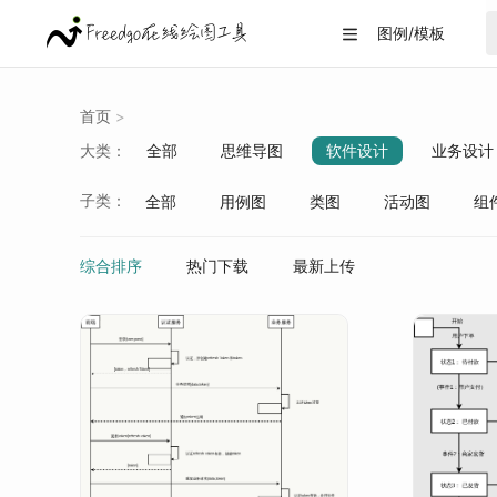
图例/模板

首页
>
大类：
全部
思维导图
软件设计
业务设计
战略分析
生活/教育
数据可视化
子类：
全部
用例图
类图
活动图
组
数据库
spring生态
神经网络
中间
综合排序
热门下载
最新上传
设计模式
消息中间件
虚拟化技术