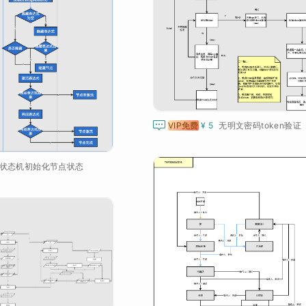

VIP免费
¥ 5
无明文密码token验证
状态机初始化节点状态