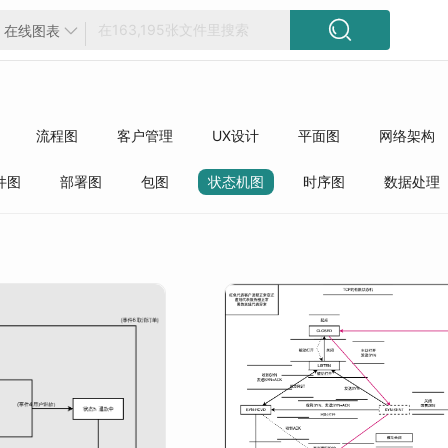

在线图表

流程图
客户管理
UX设计
平面图
网络架构
方框图
工程
精选模板
质量管理
行业分类
件图
部署图
包图
状态机图
时序图
数据处理
件
开发语言
操作系统
ERP
前端开发
数据结
版本控制
IO线程并发
安全/告警/监控
APP/小程序