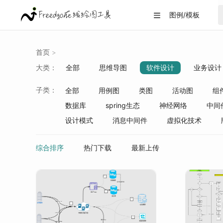
图例/模板

首页
>
大类：
全部
思维导图
软件设计
业务设计
战略分析
生活/教育
数据可视化
子类：
全部
用例图
类图
活动图
组
数据库
spring生态
神经网络
中间
设计模式
消息中间件
虚拟化技术
综合排序
热门下载
最新上传