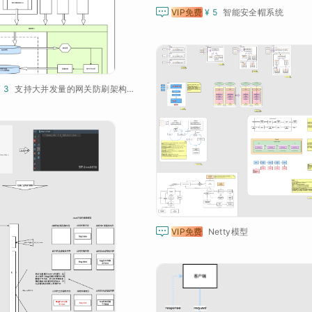

VIP免费
¥ 5
智能安全帽系统
¥ 3
支持大并发量的网关防刷架构方案

VIP免费
Netty模型