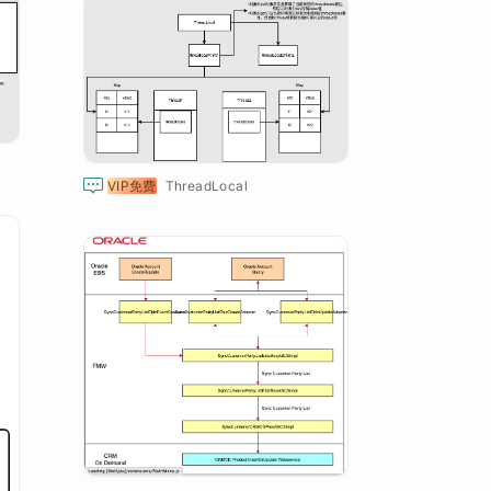

VIP免费
ThreadLocal