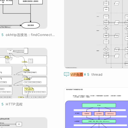
¥ 5
okhttp连接池：findConnection

VIP免费
¥ 5
thread
¥ 5
HTTP流程