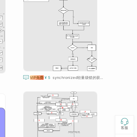

VIP免费
¥ 5
synchronized轻量级锁的获取流程

客服