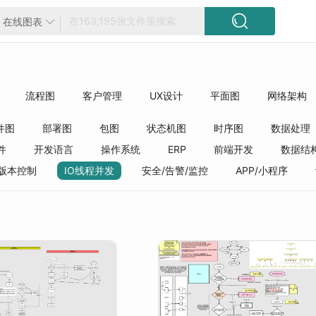

在线图表

流程图
客户管理
UX设计
平面图
网络架构
方框图
工程
精选模板
质量管理
行业分类
件图
部署图
包图
状态机图
时序图
数据处理
件
开发语言
操作系统
ERP
前端开发
数据结
版本控制
IO线程并发
安全/告警/监控
APP/小程序