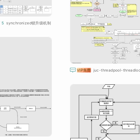
¥ 5
synchronized锁升级机制

VIP免费
juc-threadpool-threadloc