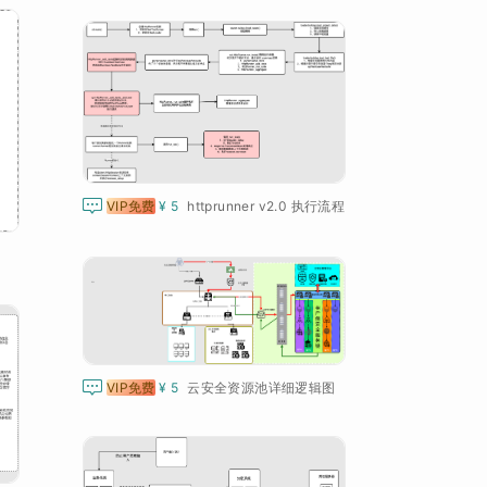

VIP免费
¥ 5
httprunner v2.0 执行流程

VIP免费
¥ 5
云安全资源池详细逻辑图