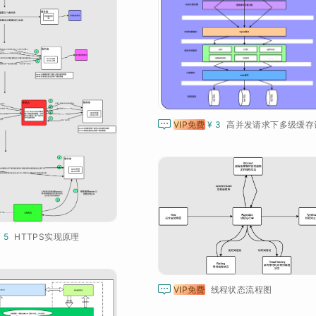

VIP免费
¥ 3
高并发请求下多级缓存
¥ 5
HTTPS实现原理

VIP免费
线程状态流程图