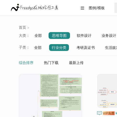
图例/模板

首页
>
大类：
全部
思维导图
软件设计
业务设计
战略分析
生活/教育
数据可视化
子类：
全部
行业分类
考研及证书
生活娱
综合排序
热门下载
最新上传

VIP免费