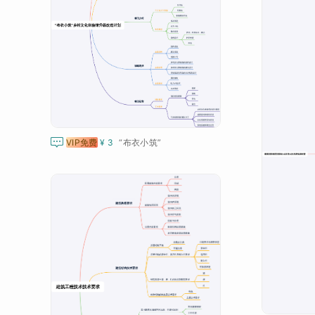

VIP免费
¥ 3
“布衣小筑”