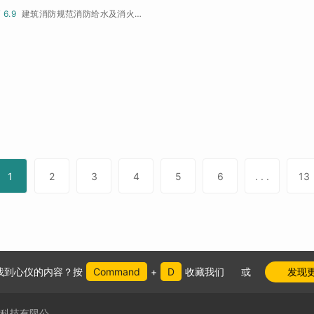
¥ 6.9
建筑消防规范消防给水及消火栓系统知识框架
1
2
3
4
5
6
. . .
13
找到心仪的内容？按
Command
+
D
收藏我们
或
发现
件科技有限公