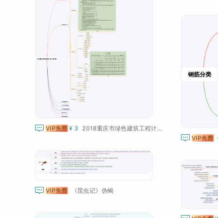

VIP免费
¥ 3
2018重庆市绿色建筑工程计价定额

VIP免费

VIP免费
《昆虫记》伪蝎