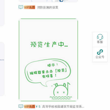

VIP免费
消防设施的设置

客服

公众号

VIP免费
¥ 5
高等学校校园建筑节能监管系统建设技术导则