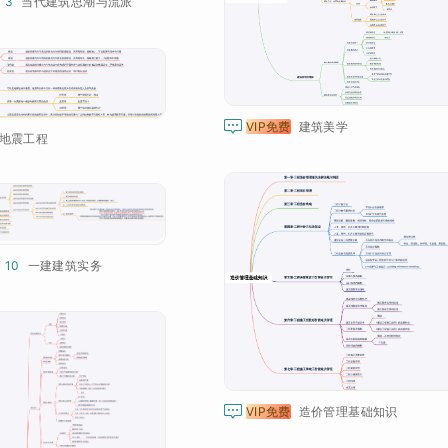
¥ 3
当代建筑思潮与流派

VIP免费
建筑美学
地震工程
¥ 10
一建建筑实务

VIP免费
造价管理基础知识