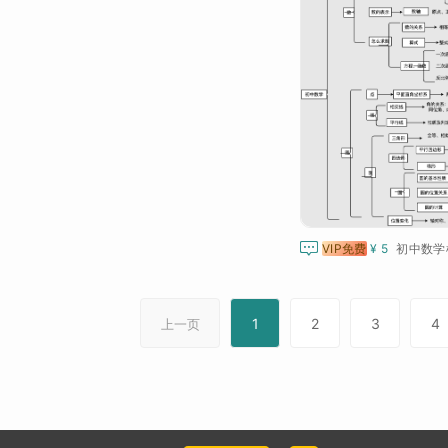

VIP免费
¥ 5
初中数学
1
2
3
4
上一页