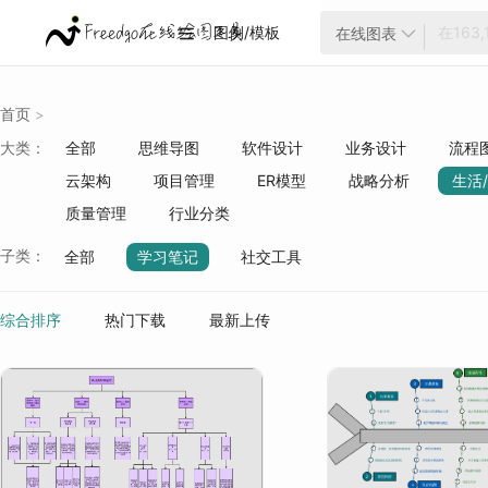
图例/模板
在线图表


首页
>
大类：
全部
思维导图
软件设计
业务设计
流程
云架构
项目管理
ER模型
战略分析
生活
质量管理
行业分类
子类：
全部
学习笔记
社交工具
综合排序
热门下载
最新上传