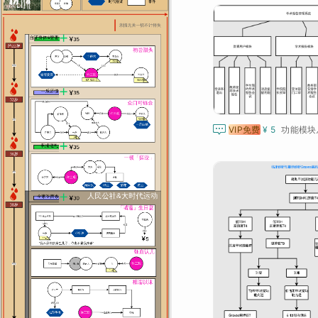

VIP免费
¥ 5
功能模块