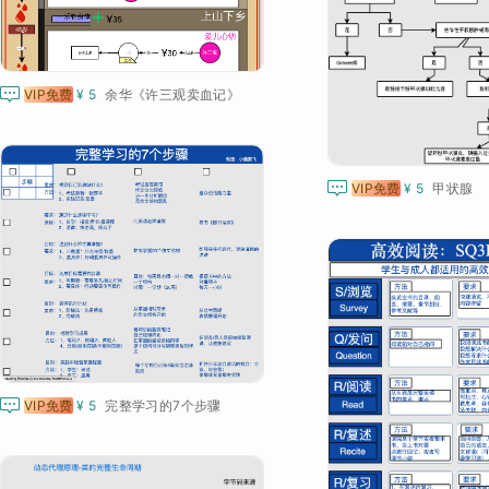

VIP免费
¥ 5
余华《许三观卖血记》

VIP免费
¥ 5
甲状腺

VIP免费
¥ 5
完整学习的7个步骤