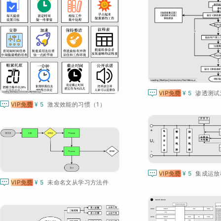

VIP免费
¥ 5
渗透测试

VIP免费
¥ 5
激发效能的习惯（1）

VIP免费
¥ 5
集成运放

VIP免费
¥ 5
未命名文从学习方法件