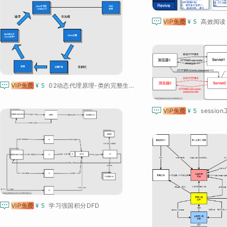

VIP免费
¥ 5
高效阅读

VIP免费
¥ 5
02动态代理原理-类的完整生命周期

VIP免费
¥ 5
sessio

VIP免费
¥ 5
学习强国积分DFD