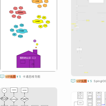

VIP免费
¥ 5
卡通思维导图

VIP免费
¥ 5
SpingI