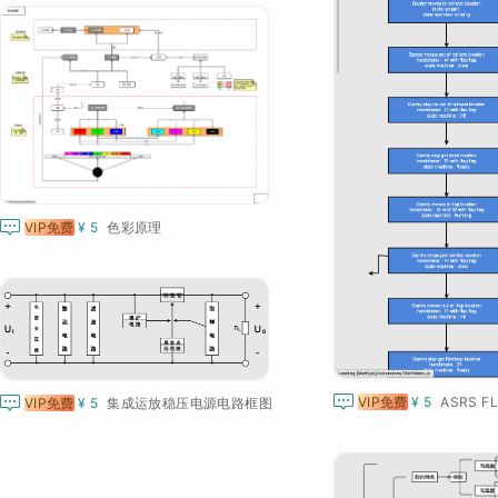

VIP免费
¥ 5
色彩原理


VIP免费
¥ 5
ASRS FL
VIP免费
¥ 5
集成运放稳压电源电路框图