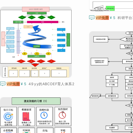

VIP免费
¥ 5
科研平台2

VIP免费
¥ 5
49 yy的ABCDEF育人体系2