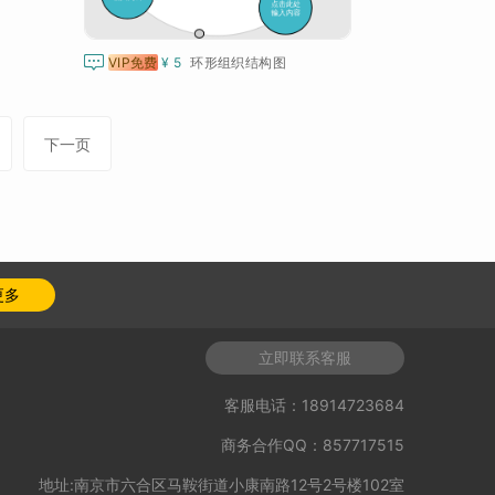

VIP免费
¥ 5
环形组织结构图
下一页
更多
立即联系客服
客服电话：18914723684
商务合作QQ：857717515
地址:南京市六合区马鞍街道小康南路12号2号楼102室