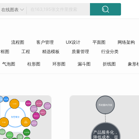

在线图表

流程图
客户管理
UX设计
平面图
网络架构
方框图
工程
精选模板
质量管理
行业分类
气泡图
柱形图
环形图
漏斗图
折线图
象形
树图
价值图
圈图
甘特图
扇形图
阶梯图