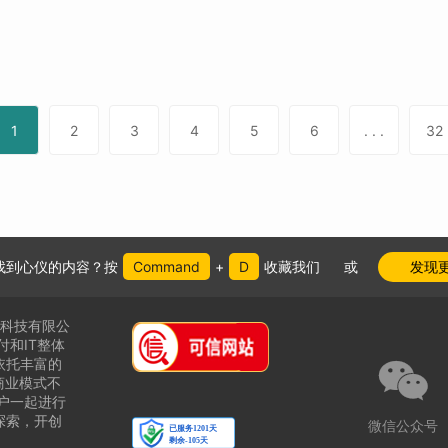
1
2
3
4
5
6
. . .
32
找到心仪的内容？按
Command
+
D
收藏我们
或
发现
件科技有限公
付和IT整体

依托丰富的
商业模式不
户一起进行
探索，
开创
微信公众号