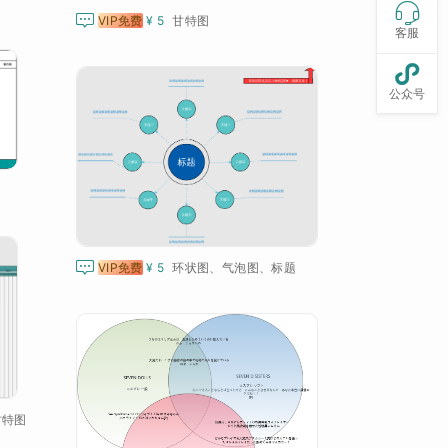


VIP免费
¥ 5
甘特图
客服

公众号

VIP免费
¥ 5
环状图、气泡图、标题
甘特图