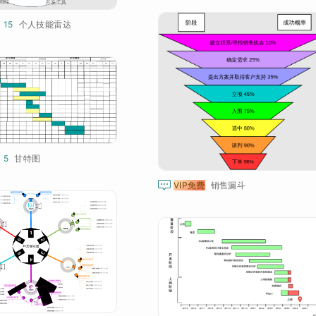
¥ 15
个人技能雷达
¥ 5
甘特图

VIP免费
销售漏斗