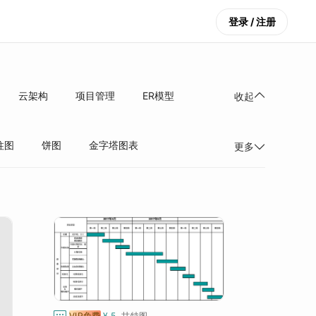
登录 / 注册
云架构
项目管理
ER模型
收起
柱图
饼图
金字塔图表
更多

VIP免费
¥ 5
甘特图