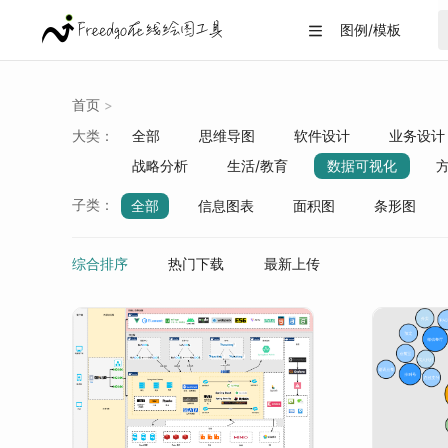
图例/模板

首页
>
大类：
全部
思维导图
软件设计
业务设计
战略分析
生活/教育
数据可视化
子类：
全部
信息图表
面积图
条形图
雷达图
径向图
散点图
多层次矩阵
综合排序
热门下载
最新上传