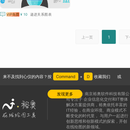

VIP免费
¥ 10
递进关系图表
1
上一页
下
来不及找到心仪的内容？按
Command
+
D
收藏我们
或
公司介绍:
南京裕奥软件科技有限公
发现更多
司专注于
企业信息化交付和IT整体
解决方案提供商，
裕奥依托丰富的
IT经验，在商业环境、商业模式不
断变化的时代里，
与用户一起进行
创新思维和创新模式的探索，
开创
在线绘图的新领域
。