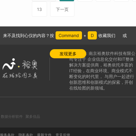
13
下一页
来不及找到心仪的内容？按
Command
+
D
收藏我们
或
公司介绍:
南京裕奥软件科技有限公
发现更多
司专注于
企业信息化交付和IT整体
解决方案提供商，
裕奥依托丰富的
IT经验，在商业环境、商业模式不
断变化的时代里，
与用户一起进行
创新思维和创新模式的探索，
开创
在线绘图的新领域
。
数据分析软件
聚多佳品
服务条款
隐私条款
最新文件
意见反馈