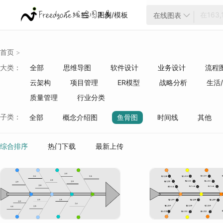
图例/模板
在线图表


首页
>
大类：
全部
思维导图
软件设计
业务设计
流程
云架构
项目管理
ER模型
战略分析
生活
质量管理
行业分类
子类：
全部
概念介绍图
鱼骨图
时间线
其他
分析图
微信相关
分类图
笔记
综合排序
热门下载
最新上传