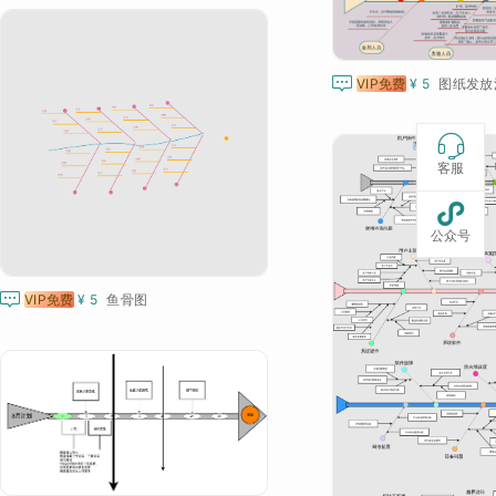

VIP免费
¥ 5
图纸发放

客服

公众号

VIP免费
¥ 5
鱼骨图