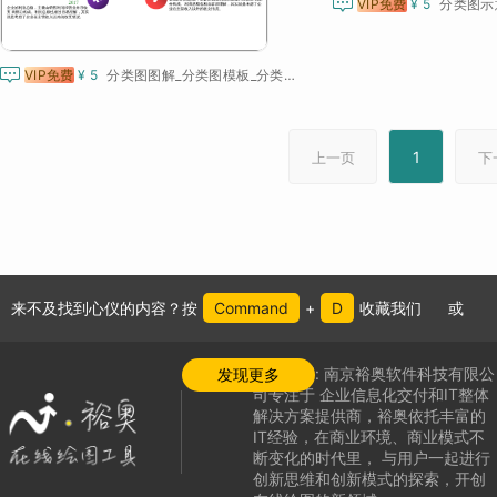

VIP免费
¥ 5

VIP免费
¥ 5
分类图图解_分类图模板_分类图素材模板
1
上一页
下
来不及找到心仪的内容？按
Command
+
D
收藏我们
或
公司介绍:
南京裕奥软件科技有限公
发现更多
司专注于
企业信息化交付和IT整体
解决方案提供商，
裕奥依托丰富的
IT经验，在商业环境、商业模式不
断变化的时代里，
与用户一起进行
创新思维和创新模式的探索，
开创