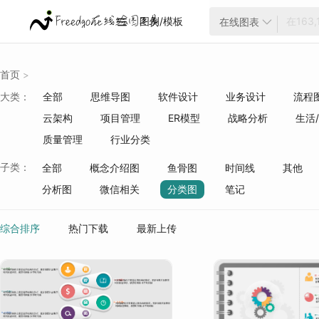
图例/模板
在线图表


首页
>
大类：
全部
思维导图
软件设计
业务设计
流程
云架构
项目管理
ER模型
战略分析
生活
质量管理
行业分类
子类：
全部
概念介绍图
鱼骨图
时间线
其他
分析图
微信相关
分类图
笔记
综合排序
热门下载
最新上传