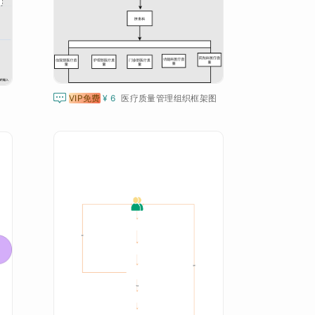

VIP免费
¥ 6
医疗质量管理组织框架图