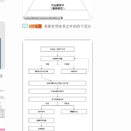

VIP免费
质量管理体系文件的四个层次
进