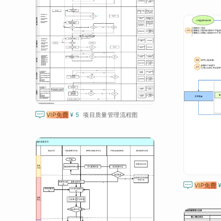

VIP免费
¥ 5
项目质量管理流程图

VIP免费