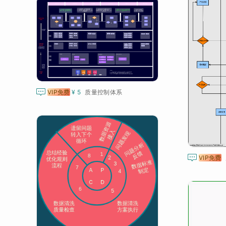

VIP免费
¥ 5
质量控制体系

VIP免费