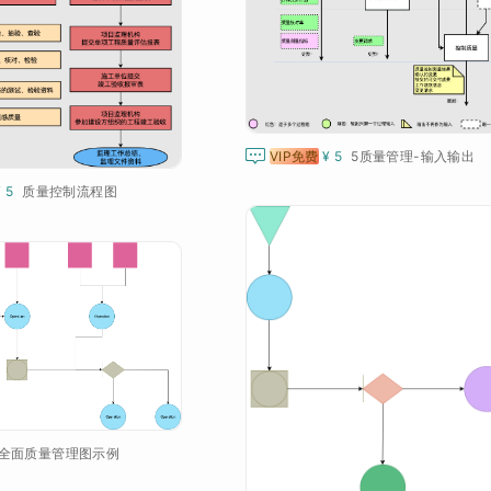

VIP免费
¥ 5
5质量管理-输入输出
¥ 5
质量控制流程图
全面质量管理图示例