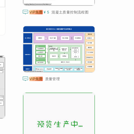

VIP免费
¥ 5
混凝土质量控制流程图

VIP免费
质量管理