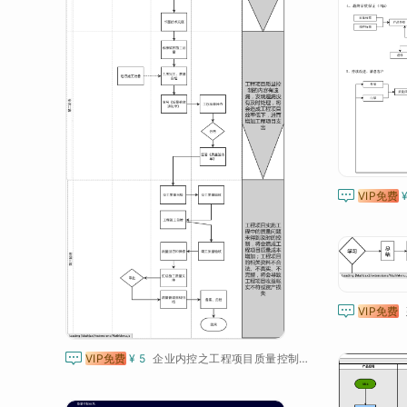

VIP免费

VIP免费

VIP免费
¥ 5
企业内控之工程项目质量控制流程与风险控制图