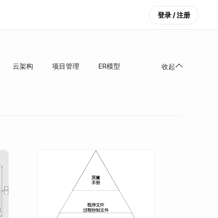
登录 / 注册
云架构
项目管理
ER模型
收起