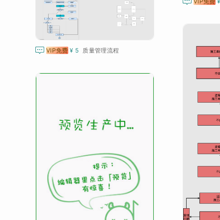

VIP免费

VIP免费
¥ 5
质量管理流程