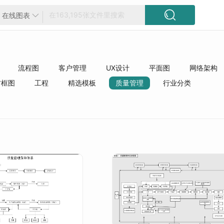

在线图表

流程图
客户管理
UX设计
平面图
网络架构
方框图
工程
精选模板
质量管理
行业分类