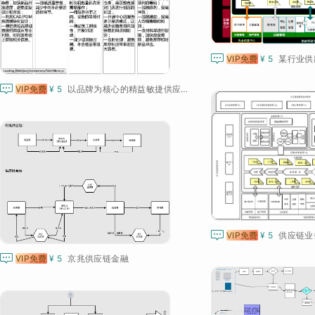

VIP免费
¥ 5
某行业供

VIP免费
¥ 5
以品牌为核心的精益敏捷供应链总成本框架

VIP免费
¥ 5
供应链业

VIP免费
¥ 5
京兆供应链金融