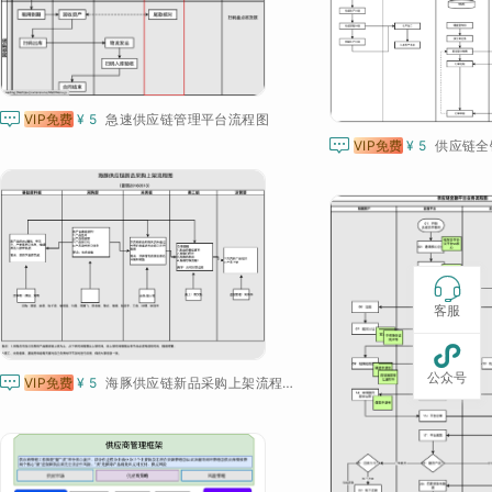

VIP免费
¥ 5
急速供应链管理平台流程图

VIP免费
¥ 5
供应链全

客服

公众号

VIP免费
¥ 5
海豚供应链新品采购上架流程图