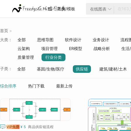
图例/模板
在线图表


首页
>
大类：
全部
思维导图
软件设计
业务设计
流程
云架构
项目管理
ER模型
战略分析
生活
质量管理
行业分类
子类：
全部
基因/生物/医疗
供应链
建筑/建材/土木
生产制造
教育培训
风险防控
新媒体
IT
综合排序
热门下载
最新上传

VIP免费
¥ 5
商品供应链流程