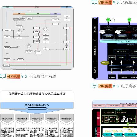

VIP免费
¥ 5
汽配供应

VIP免费
¥ 5
供应链管理系统

VIP免费
¥ 5
电子商务