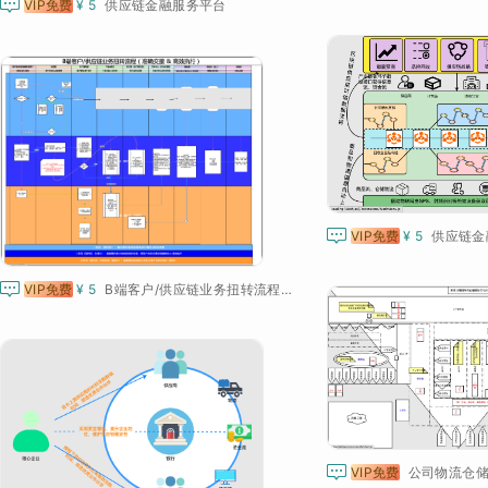

VIP免费
¥ 5
供应链金融服务平台

VIP免费
¥ 5
供应链金

VIP免费
¥ 5
B端客户/供应链业务扭转流程（准确交接 & 高效执行）

VIP免费
公司物流仓储