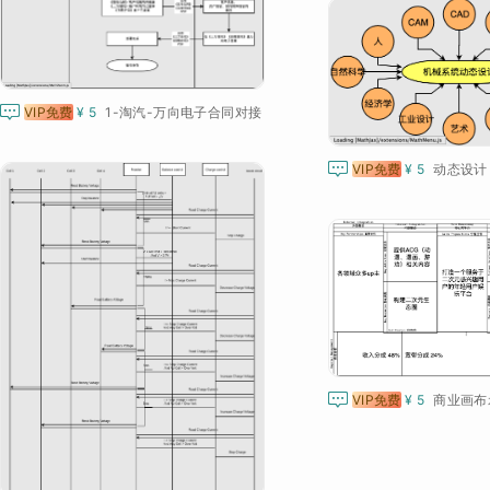

VIP免费
¥ 5
1-淘汽-万向电子合同对接

VIP免费
¥ 5
动态设计

VIP免费
¥ 5
商业画布