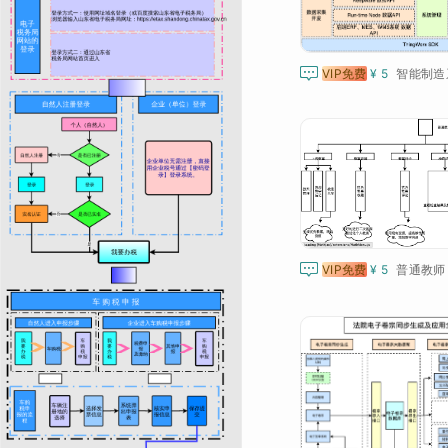

VIP免费
¥ 5
智能制造

VIP免费
¥ 5
普通教师