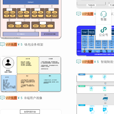


VIP免费
¥ 5
传统汽车
客服

公众号

VIP免费
¥ 5
钱包业务框架

VIP免费
¥ 5
智能制造

VIP免费
¥ 5
B端用户画像