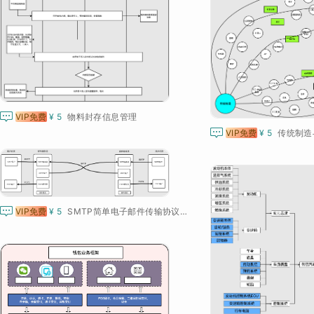

VIP免费
¥ 5
物料封存信息管理

VIP免费
¥ 5
传统制造

VIP免费
¥ 5
SMTP简单电子邮件传输协议工作原理