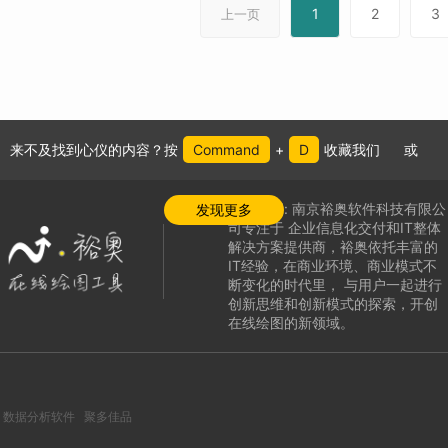
1
2
3
上一页
来不及找到心仪的内容？按
Command
+
D
收藏我们
或
公司介绍:
南京裕奥软件科技有限公
发现更多
司专注于
企业信息化交付和IT整体
解决方案提供商，
裕奥依托丰富的
IT经验，在商业环境、商业模式不
断变化的时代里，
与用户一起进行
创新思维和创新模式的探索，
开创
在线绘图的新领域
。
数据分析软件
聚多佳品