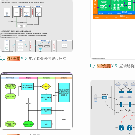

VIP免费
¥ 5
电子政务外网建设标准

VIP免费
¥ 5
逻辑结构