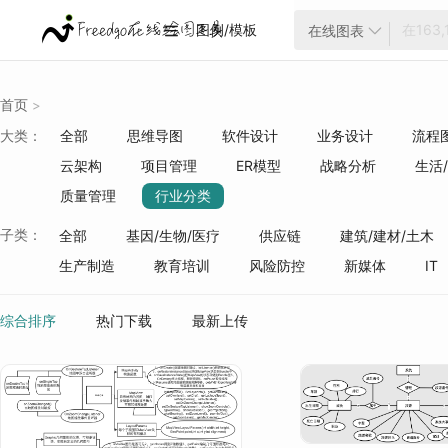
图例/模板
在线图表


首页
>
大类：
全部
思维导图
软件设计
业务设计
流程
云架构
项目管理
ER模型
战略分析
生活
质量管理
行业分类
子类：
全部
基因/生物/医疗
供应链
建筑/建材/土木
生产制造
教育培训
风险防控
新媒体
IT
综合排序
热门下载
最新上传