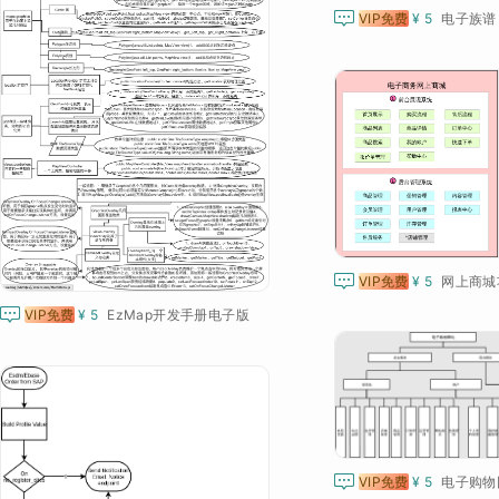

VIP免费
¥ 5
电子族谱

VIP免费
¥ 5
网上商城

VIP免费
¥ 5
EzMap开发手册电子版

VIP免费
¥ 5
电子购物