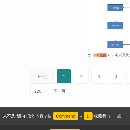

VIP免费
¥ 5
考试系统
1
2
3
4
上一页
226
下一页
来不及找到心仪的内容？按
Command
+
D
收藏我们
或