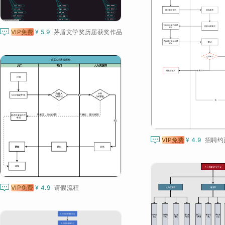

VIP免费
¥ 5.9
茅盾文学奖历届获奖作品

VIP免费
¥ 4.9
招聘约

VIP免费
¥ 4.9
请假流程