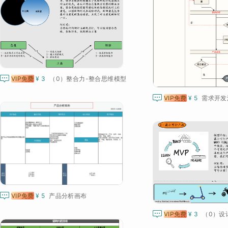

VIP免费
¥ 3
（0）整合力-整合思维模型

VIP免费
¥ 5
需求开发

VIP免费
¥ 5
产品分析画布

VIP免费
¥ 3