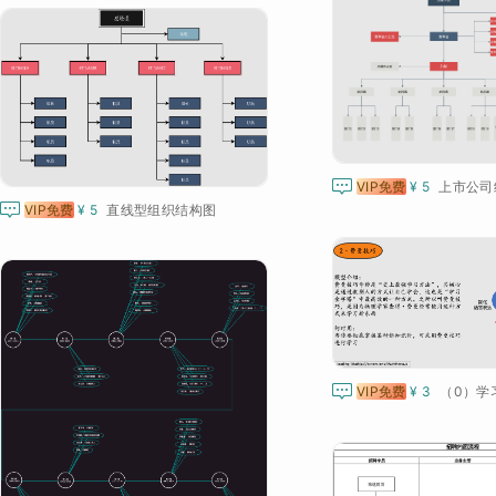

VIP免费
¥ 5
上市公司

VIP免费
¥ 5
直线型组织结构图

VIP免费
¥ 3
（0）学