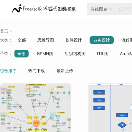
图例/模板
在线图表


首页
>
大类：
全部
思维导图
软件设计
业务设计
流程
云架构
项目管理
ER模型
战略分析
生活
子类：
全部
BPMN图
组织结构图
ITIL图
Archi
质量管理
行业分类
工作流
维恩图
产品设计
业务架构
物联
综合排序
热门下载
最新上传
安全相关
人工智能
体系结构
功能模块图