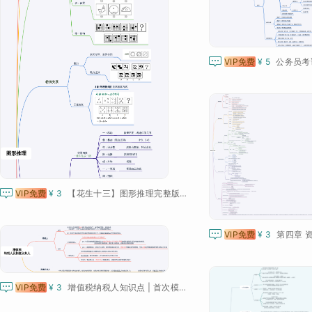

VIP免费
¥ 5
公务员考

VIP免费
¥ 3
【花生十三】图形推理完整版思维导图

VIP免费
¥ 3
第四章 

VIP免费
¥ 3
增值税纳税人知识点 | 首次模板挑战