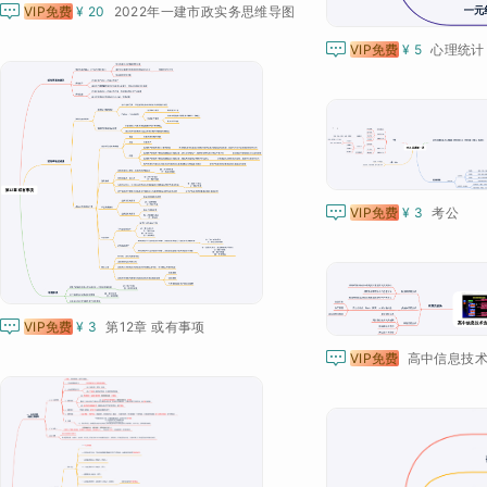

VIP免费
¥ 20
2022年一建市政实务思维导图

VIP免费
¥ 5
心理统计

VIP免费
¥ 3
考公

VIP免费
¥ 3
第12章 或有事项

VIP免费
高中信息技术