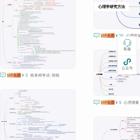

VIP免费
¥ 10
心理学

客服

公众号

VIP免费
¥ 3
税务师考试-契税

VIP免费
¥ 5
心理测量