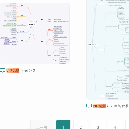

VIP免费
行政处罚

VIP免费
¥ 3
申论积累
1
2
3
4
上一页