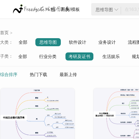
图例/模板
思维导图


首页
>
大类：
全部
思维导图
软件设计
业务设计
流程
云架构
项目管理
ER模型
战略分析
生活
子类：
全部
行业分类
考研及证书
生活娱乐
规
质量管理
行业分类
综合排序
热门下载
最新上传