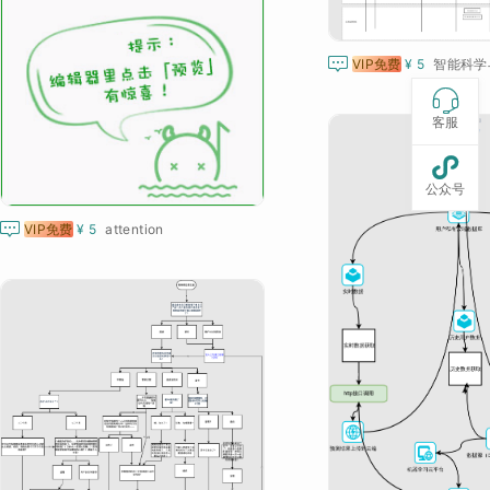

VIP免费
¥ 5
智能科学与

客服

公众号

VIP免费
¥ 5
attention