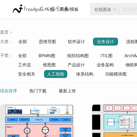
图例/模板
在线图表


首页
>
大类：
全部
思维导图
软件设计
业务设计
流程
云架构
项目管理
ER模型
战略分析
生活
子类：
全部
BPMN图
组织结构图
ITIL图
Archi
质量管理
行业分类
工作流
维恩图
产品设计
业务架构
物联
安全相关
人工智能
体系结构
功能模块图
综合排序
热门下载
最新上传