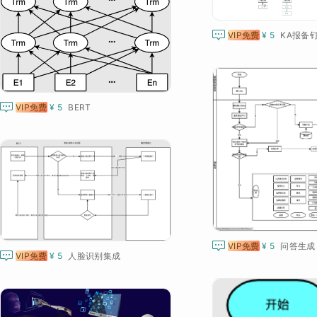

VIP免费
¥ 5
KA报备

VIP免费
¥ 5
BERT

VIP免费
¥ 5
问答生成

VIP免费
¥ 5
人脸识别集成