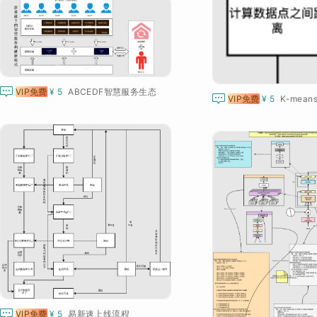

VIP免费
¥ 5
ABCEDF智慧服务生态

VIP免费
¥ 5
K-mea

VIP免费
¥ 5
易新速上线流程