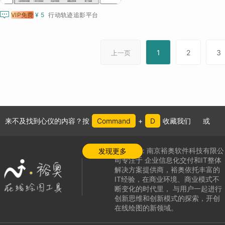

VIP免费
¥ 5
行动轨迹追影平台
1
2
3
上一页
来不及找到心仪的内容？按
Command
+
D
收藏我们
或
公司介绍:
南京裕奥软件科技有限公
发现更多
司专注于
企业信息化交付和IT整体
解决方案提供商，
裕奥依托丰富的
IT经验，在商业环境、商业模式不
断变化的时代里，
与用户一起进行
创新思维和创新模式的探索，
开创
在线绘图的新领域
。