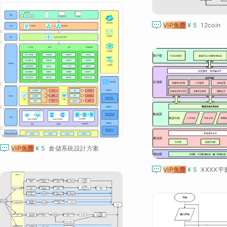

VIP免费
¥ 5
12coin

VIP免费
¥ 5
倉儲系統設計方案

VIP免费
¥ 5
XXXX平