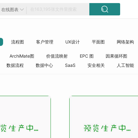

在线图表

流程图
客户管理
UX设计
平面图
网络架构
方框图
工程
精选模板
质量管理
行业分类
ArchiMate图
价值流映射
EPC 图
因果循环图
数据流程
数据中心
SaaS
安全相关
人工智能