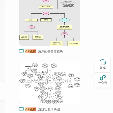

VIP免费
用户画像整体模块

客服

公众号

VIP免费
游戏功能模块图