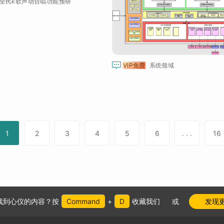
全民k歌声动合唱功能预研

VIP免费
系统领域
1
2
3
4
5
6
. . .
16
找到心仪的内容？按
Command
+
D
收藏我们
或
发现