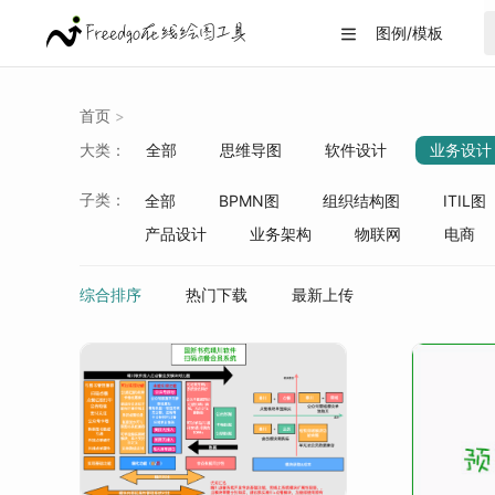
图例/模板

首页
>
大类：
全部
思维导图
软件设计
业务设计
战略分析
生活/教育
数据可视化
子类：
全部
BPMN图
组织结构图
ITIL图
产品设计
业务架构
物联网
电商
综合排序
热门下载
最新上传