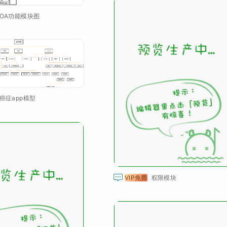
OA功能模块图
癌症app模型

VIP免费
权限模块