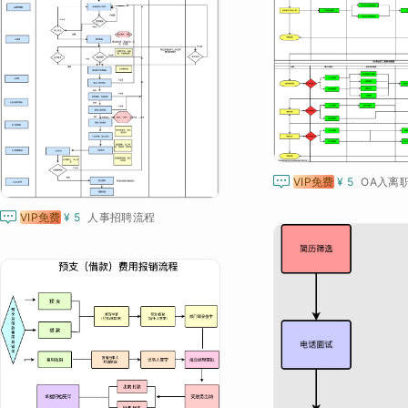

VIP免费
¥ 5
OA入离

VIP免费
¥ 5
人事招聘流程