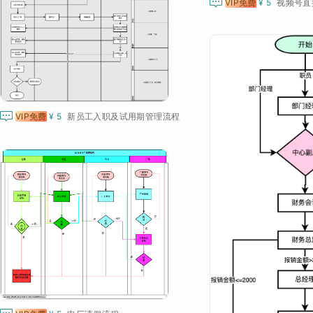

VIP免费
¥ 5
视频号直

VIP免费
¥ 5
新员工入职及试用期管理流程