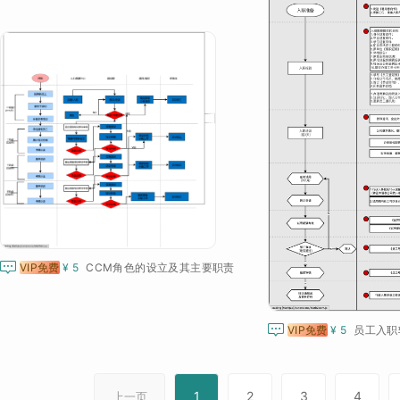

VIP免费
¥ 5
CCM角色的设立及其主要职责

VIP免费
¥ 5
员工入职
1
2
3
4
上一页