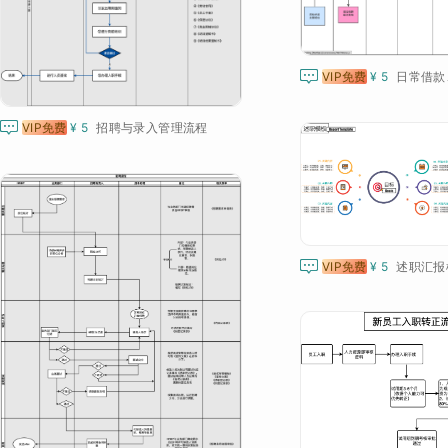

VIP免费
¥ 5
日常借款

VIP免费
¥ 5
招聘与录入管理流程

VIP免费
¥ 5
述职汇报模