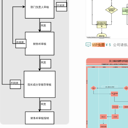

VIP免费
¥ 5
公司请假