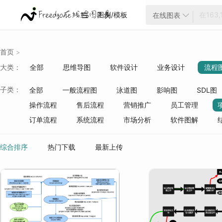
图例/模板
在线图表


首页
>
大类：
全部
思维导图
软件设计
业务设计
流程
云架构
项目管理
ER模型
战略分析
生活
子类：
全部
一般流程图
泳道图
影响图
SDL图
质量管理
行业分类
操作流程
售后流程
营销推广
员工管理
订单流程
系统流程
市场分析
软件图解
综合排序
热门下载
最新上传