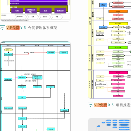

VIP免费
¥ 5
合同管理体系框架

VIP免费
¥ 5
项目推进