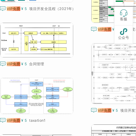

VIP免费
¥ 5
项目开发全流程（2021年）

客服

VIP免费
¥ 5
项目进度表

公众号

VIP免费
¥ 5
合同管理

VIP免费
¥ 5
项目开发

VIP免费
¥ 5
taxation1