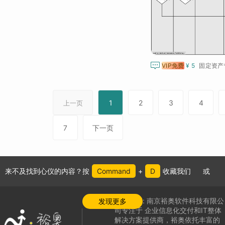

VIP免费
¥ 5
固定资产
1
2
3
4
上一页
7
下一页
来不及找到心仪的内容？按
Command
+
D
收藏我们
或
公司介绍:
南京裕奥软件科技有限公
发现更多
司专注于
企业信息化交付和IT整体
解决方案提供商，
裕奥依托丰富的