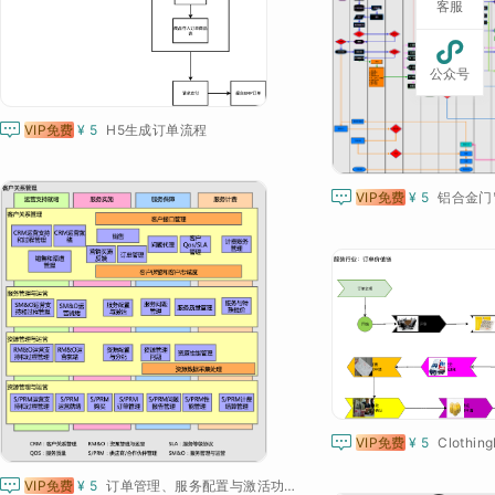
客服

公众号

VIP免费
¥ 5
H5生成订单流程

VIP免费
¥ 5
铝合金门

VIP免费
¥ 5
Clothing

VIP免费
¥ 5
订单管理、服务配置与激活功能过程框架