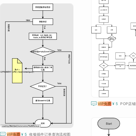

VIP免费
¥ 5
POP店

VIP免费
¥ 5
收银插件订单查询流程图