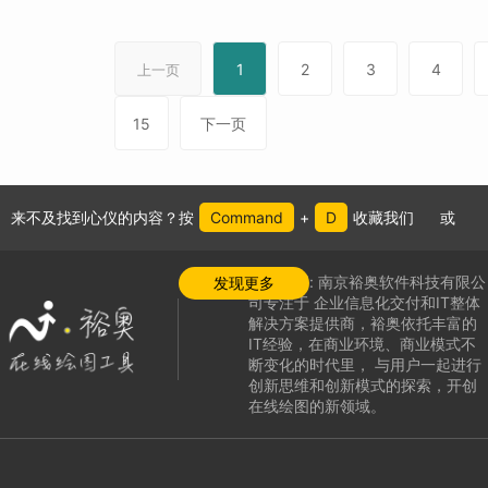
1
2
3
4
上一页
15
下一页
来不及找到心仪的内容？按
Command
+
D
收藏我们
或
公司介绍:
南京裕奥软件科技有限公
发现更多
司专注于
企业信息化交付和IT整体
解决方案提供商，
裕奥依托丰富的
IT经验，在商业环境、商业模式不
断变化的时代里，
与用户一起进行
创新思维和创新模式的探索，
开创
在线绘图的新领域
。