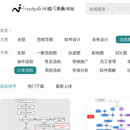
图例/模板
在线图表


首页
>
大类：
全部
思维导图
软件设计
业务设计
流程
云架构
项目管理
ER模型
战略分析
生活
子类：
全部
一般流程图
泳道图
影响图
SDL图
质量管理
行业分类
操作流程
售后流程
营销推广
员工管理
订单流程
系统流程
市场分析
软件图解
综合排序
热门下载
最新上传