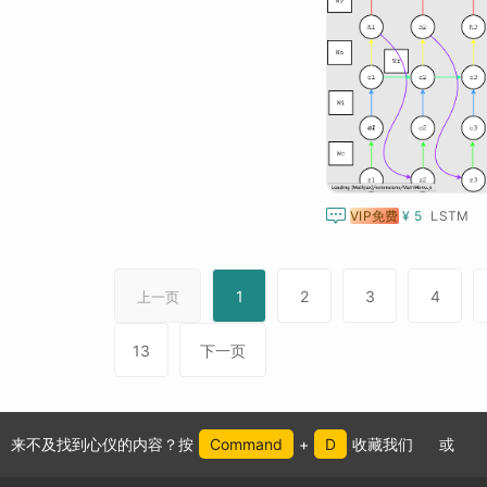

VIP免费
¥ 5
LSTM
1
2
3
4
上一页
13
下一页
来不及找到心仪的内容？按
Command
+
D
收藏我们
或