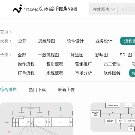
图例/模板
在线图表


首页
>
大类：
全部
思维导图
软件设计
业务设计
流程
云架构
项目管理
ER模型
战略分析
生活
子类：
全部
一般流程图
泳道图
影响图
SDL图
质量管理
行业分类
操作流程
售后流程
营销推广
员工管理
订单流程
系统流程
市场分析
软件图解
综合排序
热门下载
最新上传