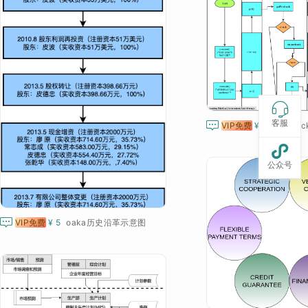

客服

VIP免费
¥ 5
Postback

公众号

VIP免费
¥ 5
oaka历史沿革示意图