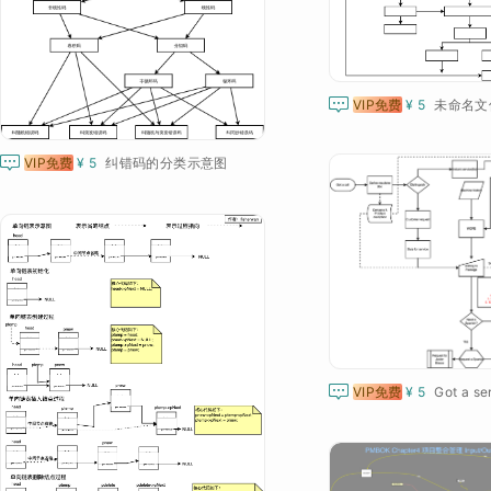

VIP免费
¥ 5
未命名文

VIP免费
¥ 5
纠错码的分类示意图

VIP免费
¥ 5
Got a ser