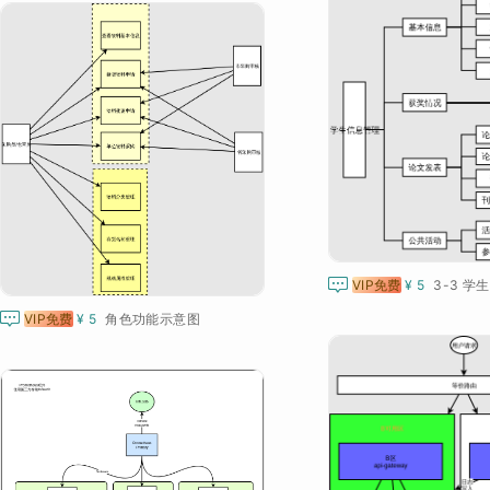

VIP免费
¥ 5
3-3 学

VIP免费
¥ 5
角色功能示意图