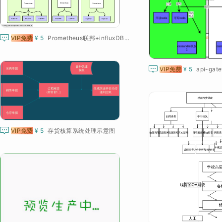

VIP免费
¥ 5
Prometheus联邦+influxDB远程存储

VIP免费
¥ 5
api-gat

VIP免费
¥ 5
存货核算系统处理示意图