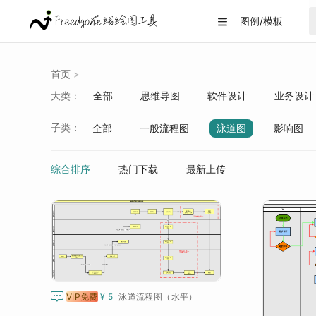
图例/模板

首页
>
大类：
全部
思维导图
软件设计
业务设计
战略分析
生活/教育
数据可视化
子类：
全部
一般流程图
泳道图
影响图
营销推广
员工管理
项目管理
研发
综合排序
热门下载
最新上传
结构图

VIP免费
¥ 5
泳道流程图（水平）