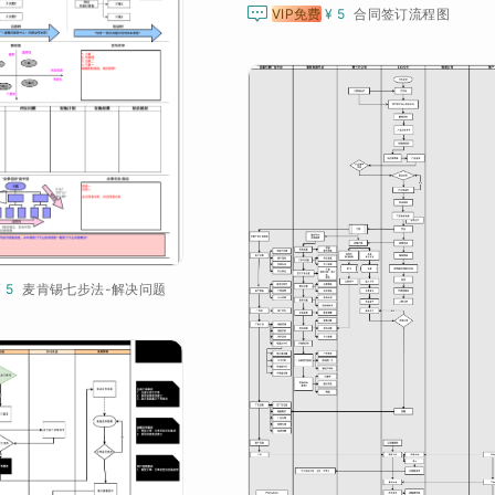

VIP免费
¥ 5
合同签订流程图
¥ 5
麦肯锡七步法-解决问题