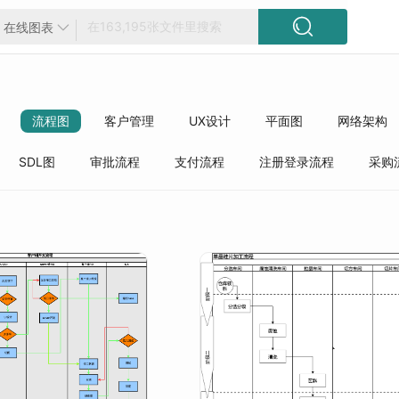

在线图表

流程图
客户管理
UX设计
平面图
网络架构
方框图
工程
精选模板
质量管理
行业分类
SDL图
审批流程
支付流程
注册登录流程
采购
流程
财务管理
销售管理
业务流程
订单流程