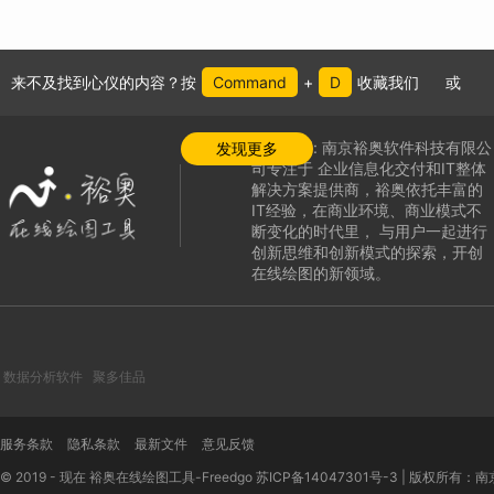
来不及找到心仪的内容？按
Command
+
D
收藏我们
或
公司介绍:
南京裕奥软件科技有限公
发现更多
司专注于
企业信息化交付和IT整体
解决方案提供商，
裕奥依托丰富的
IT经验，在商业环境、商业模式不
断变化的时代里，
与用户一起进行
创新思维和创新模式的探索，
开创
在线绘图的新领域
。
数据分析软件
聚多佳品
服务条款
隐私条款
最新文件
意见反馈
© 2019 - 现在 裕奥在线绘图工具-Freedgo
苏ICP备14047301号-3
|
版权所有：南