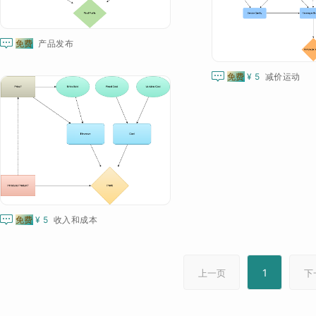

免费
产品发布

免费
¥ 5
减价运动

免费
¥ 5
收入和成本
1
上一页
下