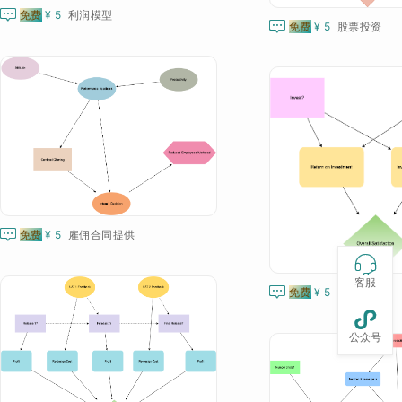

免费
¥ 5
利润模型

免费
¥ 5
股票投资

免费
¥ 5
雇佣合同提供

客服

免费
¥ 5
投资和回报

公众号