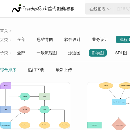
图例/模板
在线图表


首页
>
大类：
全部
思维导图
软件设计
业务设计
流程
云架构
项目管理
ER模型
战略分析
生活
子类：
全部
一般流程图
泳道图
影响图
SDL图
质量管理
行业分类
操作流程
售后流程
营销推广
员工管理
综合排序
热门下载
最新上传
订单流程
系统流程
市场分析
软件图解