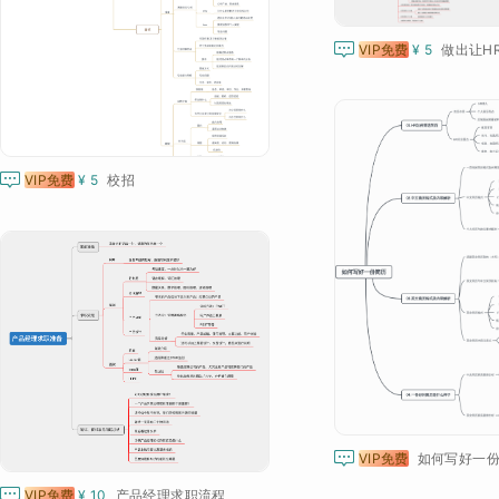

VIP免费
¥ 5
做出让HR

VIP免费
¥ 5
校招

VIP免费
如何写好一份

VIP免费
¥ 10
产品经理求职流程