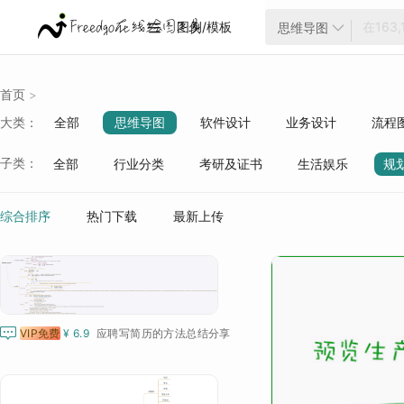
图例/模板
思维导图


首页
>
大类：
全部
思维导图
软件设计
业务设计
流程
云架构
项目管理
ER模型
战略分析
生活
子类：
全部
行业分类
考研及证书
生活娱乐
规
质量管理
行业分类
综合排序
热门下载
最新上传

VIP免费
¥ 6.9
应聘写简历的方法总结分享