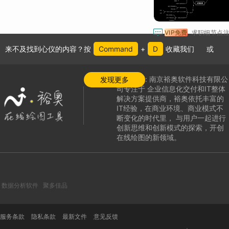

VIP免费
来不及找到心仪的内容？按
Command
+
D
收藏我们
或
公司介绍:
南京裕奥软件科技有限公
发现更多
司专注于
企业信息化交付和IT整体
解决方案提供商，
裕奥依托丰富的
IT经验，在商业环境、商业模式不
断变化的时代里，
与用户一起进行
创新思维和创新模式的探索，
开创
在线绘图的新领域
。
数据分析软件
聚多佳品
服务条款
隐私条款
最新文件
意见反馈