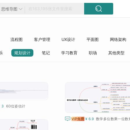

思维导图

流程图
客户管理
UX设计
平面图
网络架构
方框图
工程
精选模板
质量管理
行业分类
乐
规划设计
笔记
学习教育
职场
其他类型
¥ 3
6D位姿估计

VIP免费
¥ 6.9