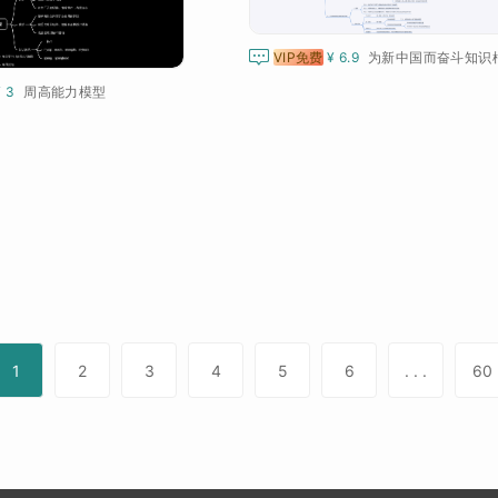

VIP免费
¥ 6.9
为新中国而奋斗知识
¥ 3
周高能力模型
1
2
3
4
5
6
. . .
60