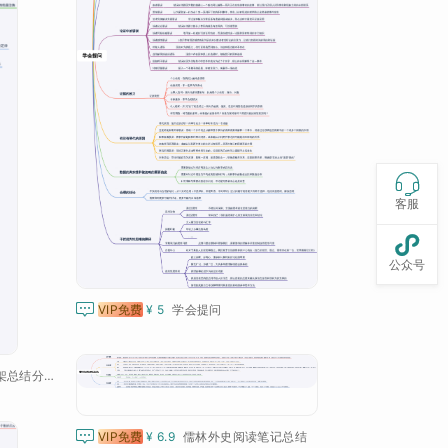

客服

公众号

VIP免费
¥ 5
学会提问
高中高三物理知识框架总结分享

VIP免费
¥ 6.9
儒林外史阅读笔记总结