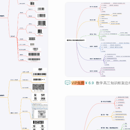

VIP免费
¥ 6.9
数学高三知识框架总