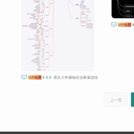

VIP免费

VIP免费
¥ 6.9
语文八年级知识点框架总结
上一页