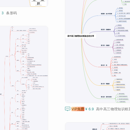
¥ 3
条形码

VIP免费
¥ 6.9