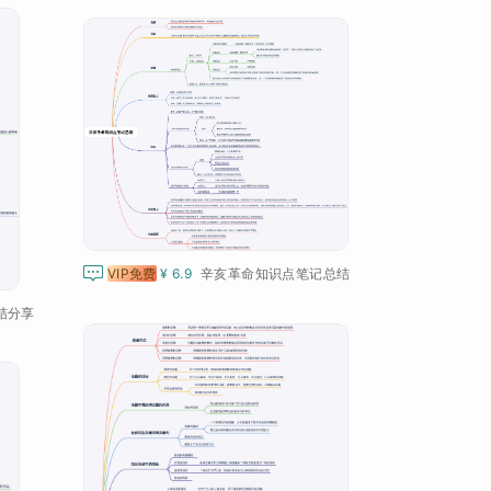

VIP免费
¥ 6.9
辛亥革命知识点笔记总结
结分享