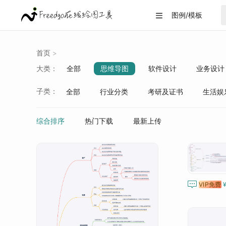
图例/模板

首页
>
大类：
全部
思维导图
软件设计
业务设计
战略分析
生活/教育
数据可视化
子类：
全部
行业分类
考研及证书
生活娱
综合排序
热门下载
最新上传

VIP免费