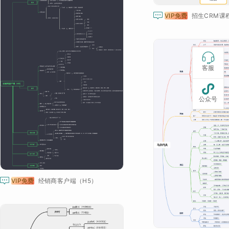

VIP免费
招生CRM课

客服

公众号

VIP免费
经销商客户端（H5）