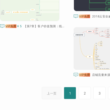

VIP免费
2018云安全

VIP免费
¥ 5
【第7章】客户价值预测：线性回归模型与诊断

VIP免费
店铺流量来
1
2
3
上一页