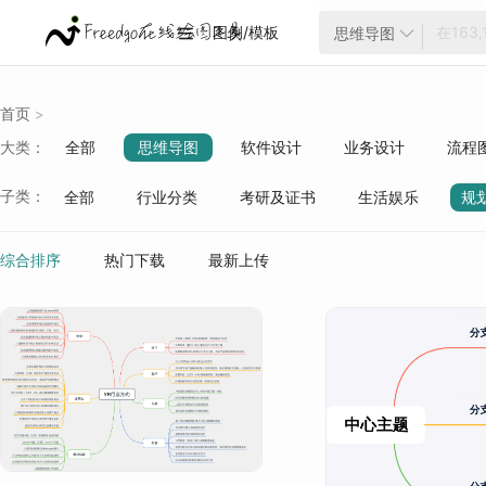
图例/模板
思维导图


首页
>
大类：
全部
思维导图
软件设计
业务设计
流程
云架构
项目管理
ER模型
战略分析
生活
子类：
全部
行业分类
考研及证书
生活娱乐
规
质量管理
行业分类
综合排序
热门下载
最新上传