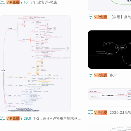

VIP免费
¥ 10
vr行业客户-私密

VIP免费
【自用】复

VIP免费
客户

VIP免费
2020.2.1后

VIP免费
¥ 29.9
1-2：用HMW将用户需求落地成产品方案