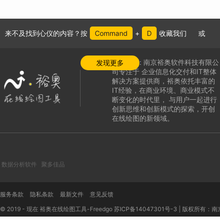
来不及找到心仪的内容？按
Command
+
D
收藏我们
或
公司介绍:
南京裕奥软件科技有限公
发现更多
司专注于
企业信息化交付和IT整体
解决方案提供商，
裕奥依托丰富的
IT经验，在商业环境、商业模式不
断变化的时代里，
与用户一起进行
创新思维和创新模式的探索，
开创
在线绘图的新领域
。
数据分析软件
聚多佳品
服务条款
隐私条款
最新文件
意见反馈
© 2019 - 现在 裕奥在线绘图工具-Freedgo
苏ICP备14047301号-3
|
版权所有：南