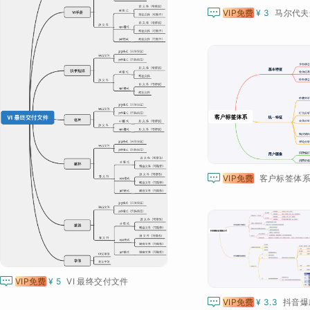

VIP免费
¥ 3
马尔代夫

VIP免费
客户标签体

VIP免费
¥ 5
VI 最终交付文件

VIP免费
¥ 3.3
抖音爆