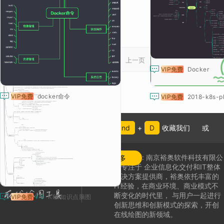
1
2
上一页


VIP免费
k8s实体类
VIP免费
Docker


VIP免费
docker命令
VIP免费
2018-k8s-p
来不及找到心仪的内容？按
Command
+
D
收藏我们
或
公司介绍:
南京裕奥软件科技有限公
发现更多
司专注于
企业信息化交付和IT整体
解决方案提供商，
裕奥依托丰富的
IT经验，在商业环境、商业模式不
断变化的时代里，
与用户一起进行

VIP免费
¥ 5
K8S知识点脑图
创新思维和创新模式的探索，
开创
在线绘图的新领域
。