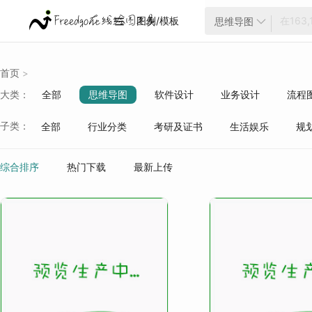
图例/模板
思维导图


首页
>
大类：
全部
思维导图
软件设计
业务设计
流程
云架构
项目管理
ER模型
战略分析
生活
子类：
全部
行业分类
考研及证书
生活娱乐
规
质量管理
行业分类
综合排序
热门下载
最新上传