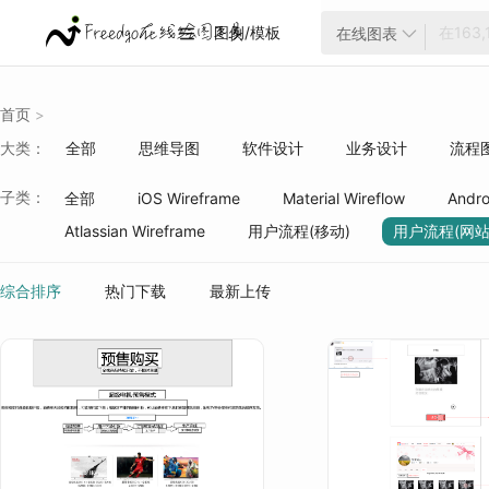
图例/模板
在线图表


首页
>
大类：
全部
思维导图
软件设计
业务设计
流程
云架构
项目管理
ER模型
战略分析
生活
子类：
全部
iOS Wireframe
Material Wireflow
Andro
质量管理
行业分类
Atlassian Wireframe
用户流程(移动)
用户流程(网站
综合排序
热门下载
最新上传