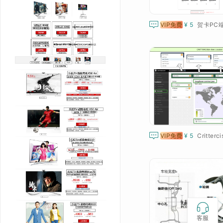

VIP免费
¥ 5
贺卡PC

VIP免费
¥ 5
Critterc

客服