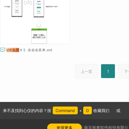

VIP免费
¥ 5
未命名表单.xml
1
上一页
下
来不及找到心仪的内容？按
Command
+
D
收藏我们
或
公司介绍:
南京裕奥软件科技有限公
发现更多