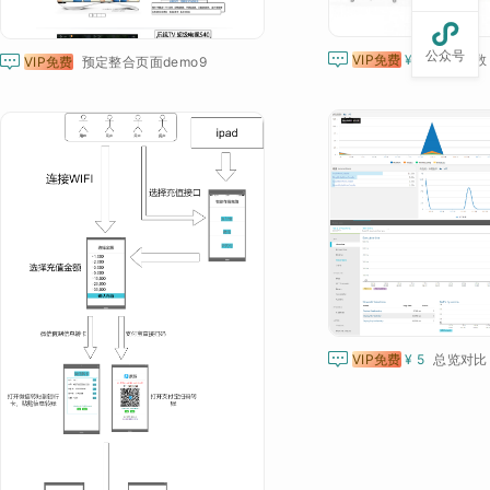

公众号


VIP免费
¥ 5
车轮参数
VIP免费
预定整合页面demo9

VIP免费
¥ 5
总览对比