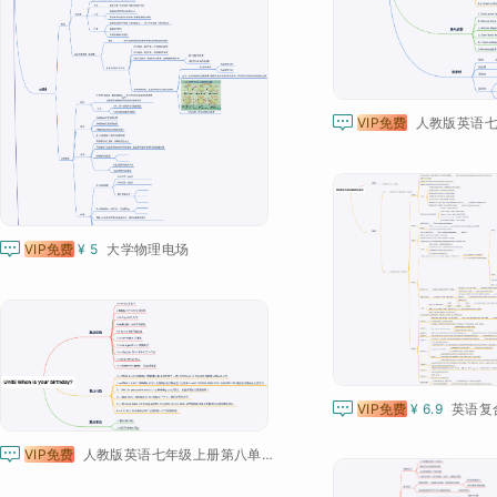

VIP免费

VIP免费
¥ 5
大学物理电场

VIP免费
¥ 6.9
英语复

VIP免费
人教版英语七年级上册第八单元的思维导图