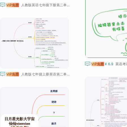

VIP免费
人教版英语七年级下册第二单元必备知识点

VIP免费
¥ 6.9
英语考

VIP免费
人教版七年级上册英语第二单元知识点