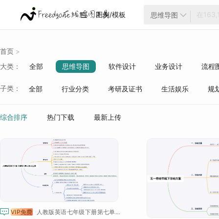
图例/模板
思维导图


首页
>
大类：
全部
思维导图
软件设计
业务设计
流程
云架构
项目管理
ER模型
战略分析
生活
子类：
全部
行业分类
考研及证书
生活娱乐
规
质量管理
行业分类
综合排序
热门下载
最新上传

VIP免费
人教版英语七年级下册第七单元必备知识点