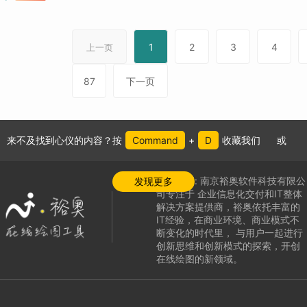
1
2
3
4
上一页
87
下一页
来不及找到心仪的内容？按
Command
+
D
收藏我们
或
公司介绍:
南京裕奥软件科技有限公
发现更多
司专注于
企业信息化交付和IT整体
解决方案提供商，
裕奥依托丰富的
IT经验，在商业环境、商业模式不
断变化的时代里，
与用户一起进行
创新思维和创新模式的探索，
开创
在线绘图的新领域
。