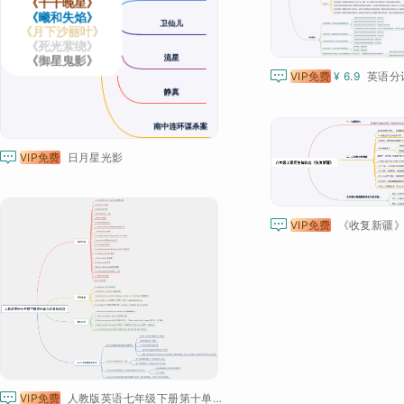

VIP免费
¥ 6.9
英语分

VIP免费
日月星光影

VIP免费
《收复新疆》

VIP免费
人教版英语七年级下册第十单元必备知识点