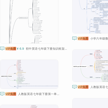

VIP免费
小学六年级数

VIP免费
¥ 6.9
初中英语七年级下册知识框架总结

VIP免费

VIP免费
人教版英语七年级下册第一单元必备知识点