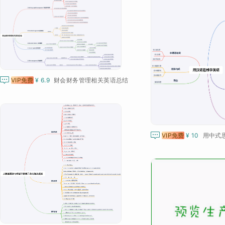

VIP免费
¥ 6.9
财会财务管理相关英语总结

VIP免费
¥ 10
用中式