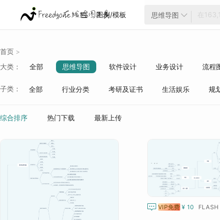
图例/模板
思维导图


首页
>
大类：
全部
思维导图
软件设计
业务设计
流程
云架构
项目管理
ER模型
战略分析
生活
子类：
全部
行业分类
考研及证书
生活娱乐
规
质量管理
行业分类
综合排序
热门下载
最新上传

VIP免费
¥ 10
FLASH