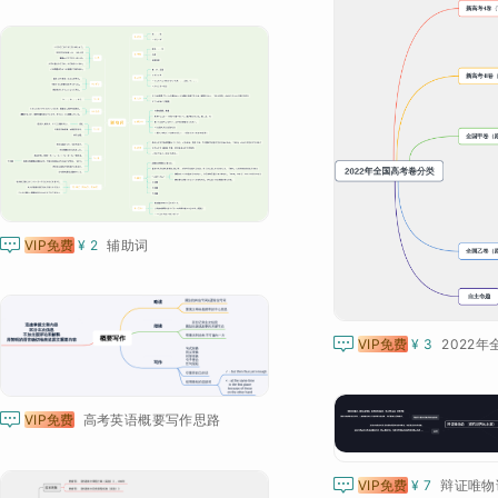

VIP免费
¥ 2
辅助词

VIP免费
¥ 3
2022年

VIP免费
高考英语概要写作思路

VIP免费
¥ 7
辩证唯物