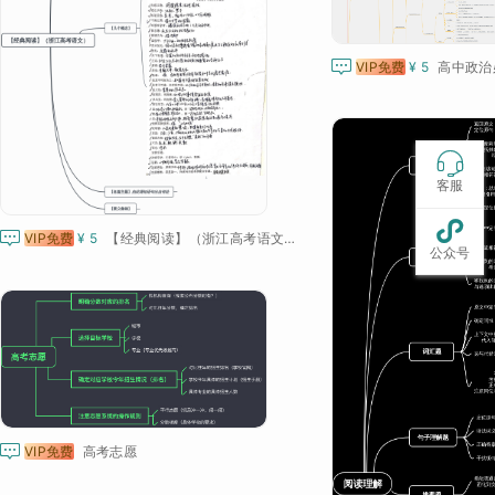

VIP免费
¥ 5
高中政治

客服


VIP免费
¥ 5
【经典阅读】（浙江高考语文）
公众号

VIP免费
高考志愿