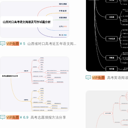

VIP免费
¥ 5
山西省对口高考近五年语文阅读及写作试题分析

VIP免费
高考英语阅读

VIP免费
¥ 6.9
高考志愿填报方法分享