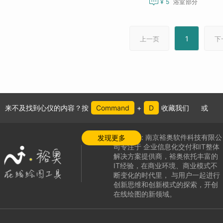

¥ 5
浴室部分
1
上一页
下
来不及找到心仪的内容？按
Command
+
D
收藏我们
或
公司介绍:
南京裕奥软件科技有限公
发现更多
司专注于
企业信息化交付和IT整体
解决方案提供商，
裕奥依托丰富的
IT经验，在商业环境、商业模式不
断变化的时代里，
与用户一起进行
创新思维和创新模式的探索，
开创
在线绘图的新领域
。