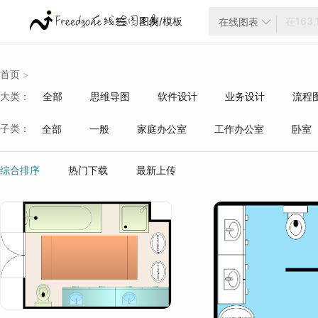
图例/模板
在线图表


首页
>
大类：
全部
思维导图
软件设计
业务设计
流程
云架构
项目管理
ER模型
战略分析
生活
子类：
全部
一般
家庭办公室
工作办公室
卧室
质量管理
行业分类
综合排序
热门下载
最新上传