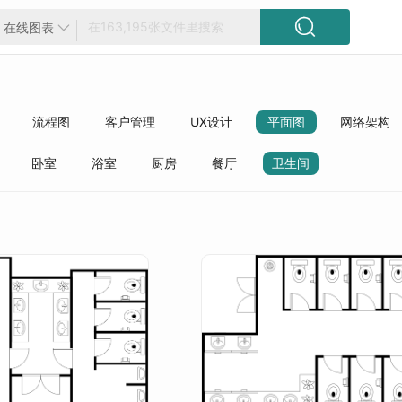

在线图表

流程图
客户管理
UX设计
平面图
网络架构
方框图
工程
精选模板
质量管理
行业分类
卧室
浴室
厨房
餐厅
卫生间