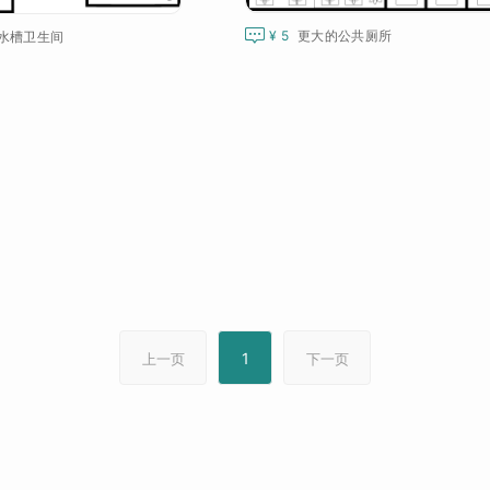

¥ 5
更大的公共厕所
水槽卫生间
1
上一页
下一页