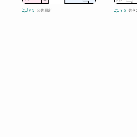


¥ 5
公共厕所
¥ 5
共享