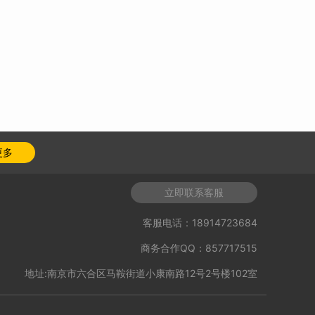
更多
立即联系客服
客服电话：18914723684
商务合作QQ：857717515
地址:南京市六合区马鞍街道小康南路12号2号楼102室