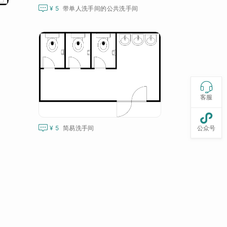

¥ 5
带单人洗手间的公共洗手间

客服


公众号
¥ 5
简易洗手间