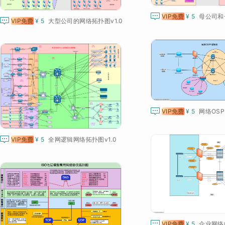

VIP免费
¥ 5

VIP免费
¥ 5
大​型​公司的网​络​​拓​扑​图v1.0​

VIP免费
¥ 5
网络OSP

VIP免费
¥ 5
全网逻辑网络拓扑图v1.0

VIP免费
¥ 5
企业网络