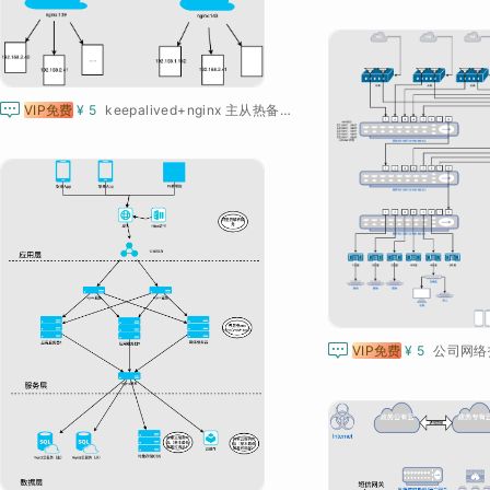

VIP免费
¥ 5
keepalived+nginx 主从热备网络拓扑图

VIP免费
¥ 5
公司网络