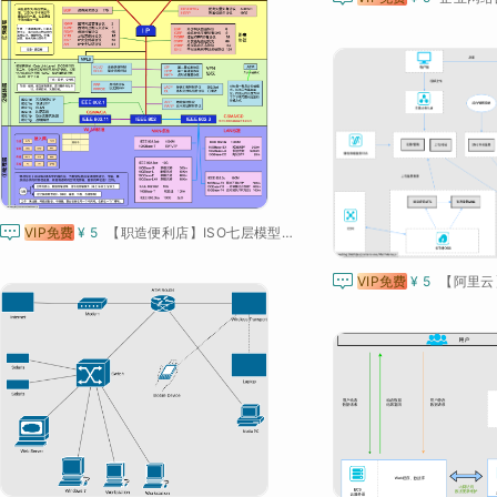

VIP免费
¥ 5
【职造便利店】ISO七层模型常用网络协议拓扑图

VIP免费
¥ 5