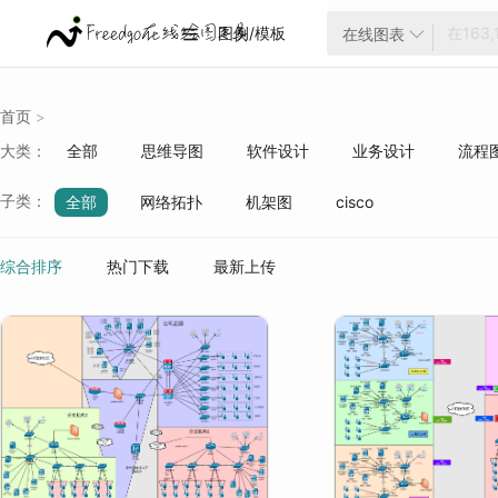
图例/模板
在线图表


首页
>
大类：
全部
思维导图
软件设计
业务设计
流程
云架构
项目管理
ER模型
战略分析
生活
子类：
全部
网络拓扑
机架图
cisco
质量管理
行业分类
综合排序
热门下载
最新上传