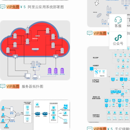

VIP免费
¥ 5
阿里云应用系统部署图

客服

VIP免费
¥ 5
XXXX网

公众号

VIP免费
服务器拓扑图

VIP免费
¥ 5
千亿级网