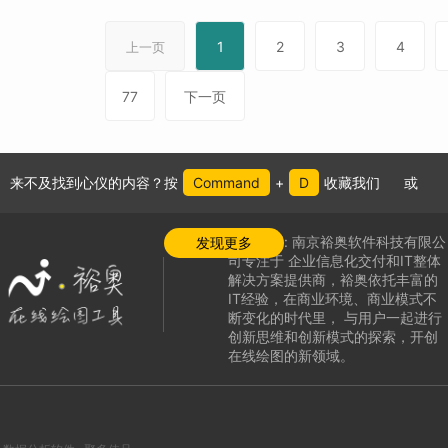
1
2
3
4
上一页
77
下一页
来不及找到心仪的内容？按
Command
+
D
收藏我们
或
公司介绍:
南京裕奥软件科技有限公
发现更多
司专注于
企业信息化交付和IT整体
解决方案提供商，
裕奥依托丰富的
IT经验，在商业环境、商业模式不
断变化的时代里，
与用户一起进行
创新思维和创新模式的探索，
开创
在线绘图的新领域
。