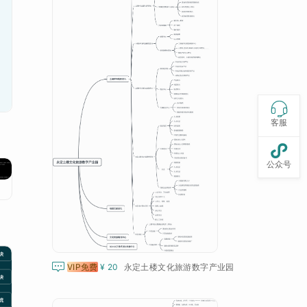

客服

公众号

VIP免费
¥ 20
永定土楼文化旅游数字产业园