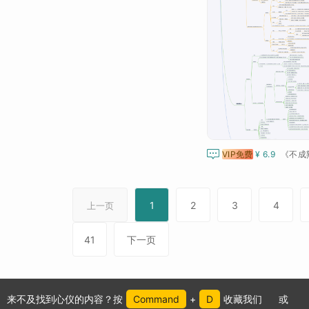

VIP免费
¥ 6.9
1
2
3
4
上一页
41
下一页
来不及找到心仪的内容？按
Command
+
D
收藏我们
或