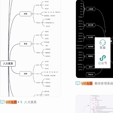

客服

公众号

VIP免费
教培管理系

VIP免费
¥ 5
八大菜系