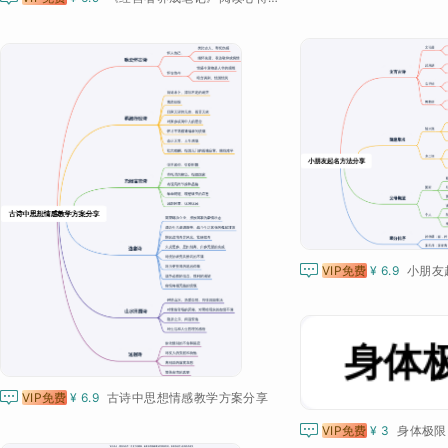

VIP免费
¥ 6.9
小朋友

VIP免费
¥ 6.9
古诗中思想情感教学方案分享

VIP免费
¥ 3
身体极限