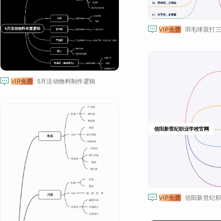

VIP免费
羽毛球双打三

VIP免费
5月活动物料制作逻辑

VIP免费
信阳新世纪职