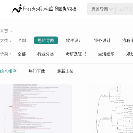
图例/模板
思维导图


首页
>
大类：
全部
思维导图
软件设计
业务设计
流程
云架构
项目管理
ER模型
战略分析
生活
子类：
全部
行业分类
考研及证书
生活娱乐
规
质量管理
行业分类
综合排序
热门下载
最新上传