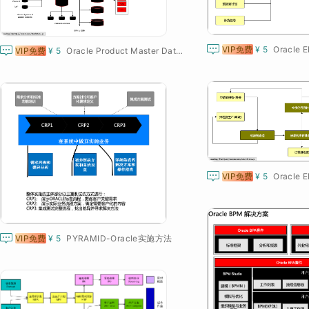

VIP免费
¥ 5

VIP免费
¥ 5
Oracle Product Master Data Management Integration

VIP免费
¥ 5

VIP免费
¥ 5
PYRAMID-Oracle实施方法