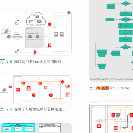

¥ 6
同时使用IPSec虚拟专用网和快速连接

VIP免费
¥ 5
Oracle E

¥ 6
在两个可用性域中部署网络服务器虚拟机