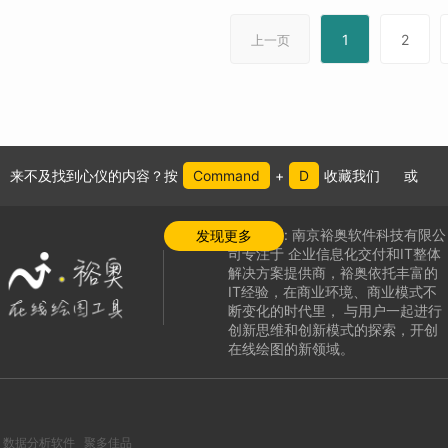
1
2
上一页
来不及找到心仪的内容？按
Command
+
D
收藏我们
或
公司介绍:
南京裕奥软件科技有限公
发现更多
司专注于
企业信息化交付和IT整体
解决方案提供商，
裕奥依托丰富的
IT经验，在商业环境、商业模式不
断变化的时代里，
与用户一起进行
创新思维和创新模式的探索，
开创
在线绘图的新领域
。
数据分析软件
聚多佳品