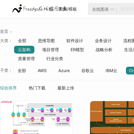
图例/模板
在线图表


首页
>
大类：
全部
思维导图
软件设计
业务设计
流程
云架构
项目管理
ER模型
战略分析
生活
质量管理
行业分类
子类：
全部
AWS
Azure
谷歌云
IBM云
Or
微服务
大数据
缓存系统
Kubernetes
部
综合排序
热门下载
最新上传