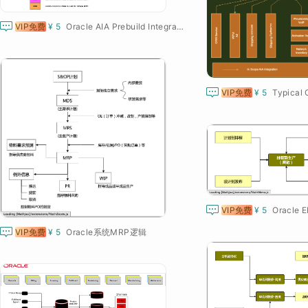

VIP免费
¥ 5
Oracle AIA Prebuild Integration

VIP免费
¥ 5

VIP免费
¥ 5

VIP免费
¥ 5
Oracle系统MRP逻辑