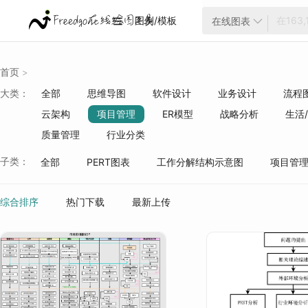
图例/模板
在线图表


首页
>
大类：
全部
思维导图
软件设计
业务设计
流程
云架构
项目管理
ER模型
战略分析
生活
质量管理
行业分类
子类：
全部
PERT图表
工作分解结构示意图
项目管
团队管理
股权架构
应急管理
学习/考研/培训
综合排序
热门下载
最新上传