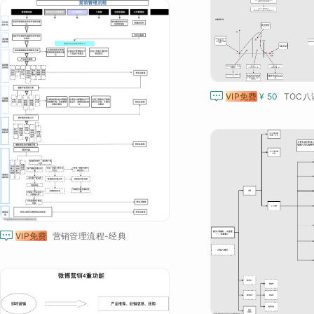

VIP免费
¥ 50
TOC八

VIP免费
营销管理流程-经典