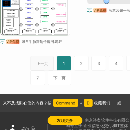

VIP免费
智慧营销—智

VIP免费
雕爷牛腩营销传播图.郭旺
1
2
3
4
上一页
7
下一页
来不及找到心仪的内容？按
Command
+
D
收藏我们
或
公司介绍:
南京裕奥软件科技有限公
发现更多
司专注于
企业信息化交付和IT整体