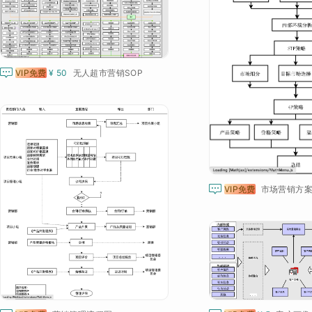

VIP免费
¥ 50
无人超市营销SOP

VIP免费
市场营销方案