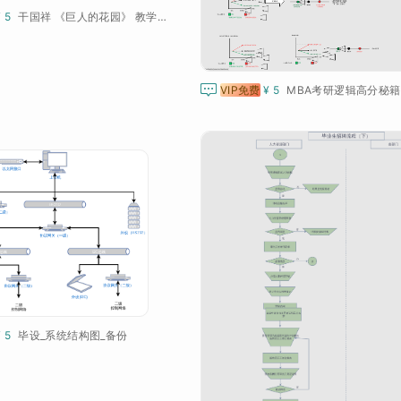
¥ 5
干国祥 《巨人的花园》 教学导图

VIP免费
¥ 5
MBA考研逻辑高分秘籍
¥ 5
毕设_系统结构图_备份