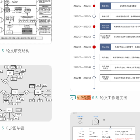
¥ 5
论文研究结构

VIP免费
¥ 5
论文工作进度图
¥ 5
E_R图毕设