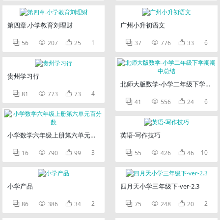
第四章.小学教育刘理财
广州小升初语文



1



6
56
207
25
37
776
33
贵州学习行
北师大版数学-小学二年级下学期期



4
81
773
73



6
41
556
24
小学数学六年级上册第六单元百分数
英语-写作技巧



3



10
16
790
99
55
426
46
小学产品
四月天小学三年级下-ver-2.3



2



2
86
386
34
75
248
20