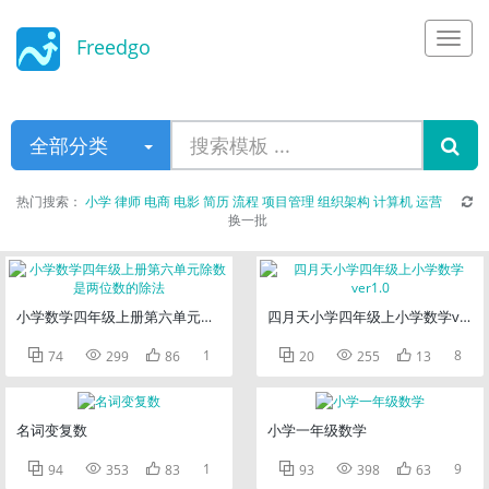
Freedgo
Design
全部分类
热门搜索：
小学
律师
电商
电影
简历
流程
项目管理
组织架构
计算机
运营
换一批
小学数学四年级上册第六单元除数是两位数的除法
四月天小学四年级上小学数学ver1.



1



8
74
299
86
20
255
13
名词变复数
小学一年级数学



1



9
94
353
83
93
398
63