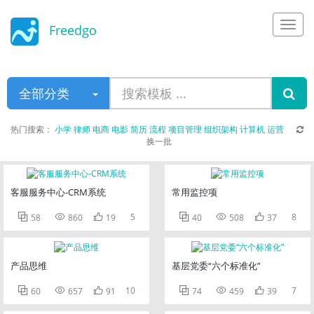
Freedgo
Design
全部分类
热门搜索：
小学
律师
电商
电影
简历
流程
项目管理
组织架构
计算机
运营
换一批
客服服务中心-CRM系统
常用监控项



5



8
58
860
19
40
508
37
产品思维
基层党委“六个标准化”



10



7
60
657
91
74
459
39