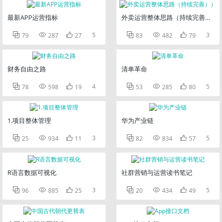
最新APP运营指标
外卖运营整体思路（持续完善））



5



3
79
287
27
83
482
79
财务自由之路
清单革命



4



5
78
598
19
53
285
80
1.项目整体管理
华为产业链



3



5
25
934
11
82
834
57
R语言数据可视化
社群营销与运营读书笔记



3



5
96
885
25
20
434
49