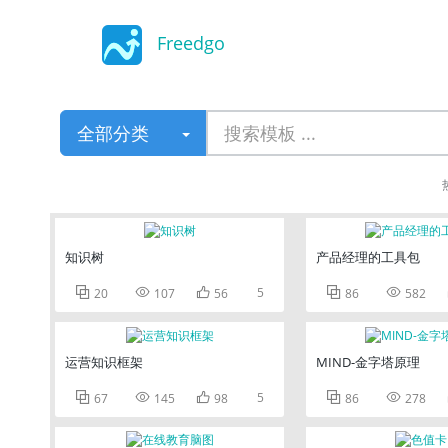
Freedgo
Design
全部分类
知识树
产品经理的工具包



5


20
107
56
86
582
运营知识框架
MIND-金字塔原理



5


67
145
98
86
278