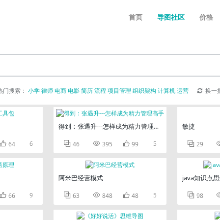
首页
导图社区
价格
热门搜索：
小学
律师
电商
电影
简历
流程
项目管理
组织架构
计算机
运营
换一
得到：张遇升---怎样成为精力管理高手
敏捷

6



5

64
46
395
99
29
阿米巴经营模式
java知识点

9



5

66
63
848
48
98