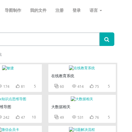
导图制作
我的文件
注册
登录
语言
批
在线教育系统


5



5
174
81
60
414
75
思维导图
大数据相关


10



5
242
47
49
531
76