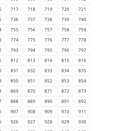
6
717
718
719
720
721
5
736
737
738
739
740
4
755
756
757
758
759
3
774
775
776
777
778
2
793
794
795
796
797
1
812
813
814
815
816
0
831
832
833
834
835
9
850
851
852
853
854
8
869
870
871
872
873
7
888
889
890
891
892
6
907
908
909
910
911
5
926
927
928
929
930