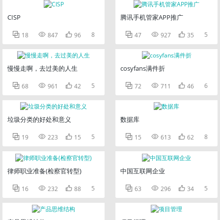
CISP
腾讯手机管家APP推广



8



5
18
847
96
47
927
35
慢慢走啊，去过美的人生
cosyfans满件折



5



6
68
961
42
72
711
46
垃圾分类的好处和意义
数据库



5



8
19
223
15
15
613
62
律师职业准备(检察官转型)
中国互联网企业



5



5
16
232
88
63
296
34