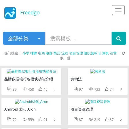
Freedgo
Design
全部分类
热门搜索：
小学
律师
电商
电影
简历
流程
项目管理
组织架构
计算机
运营
换一批
品牌数据银行各模块功能介绍
劳动法



5



8
39
458
46
97
733
74
Android优化_Aron
项目资源管理



6



5
72
559
91
87
219
87