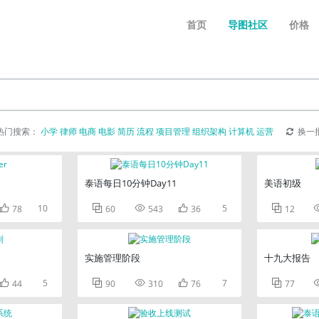
首页
导图社区
价格
热门搜索：
小学
律师
电商
电影
简历
流程
项目管理
组织架构
计算机
运营
换一
泰语每日10分钟Day11
美语初级

10



5

78
60
543
36
12
实施管理阶段
十九大报告

5



7

44
90
310
76
77