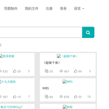
导图制作
我的文件
注册
登录
语言
批
《超级个体》


5



3
635
39
50
467
99
WBS


7



10
587
19
84
878
55