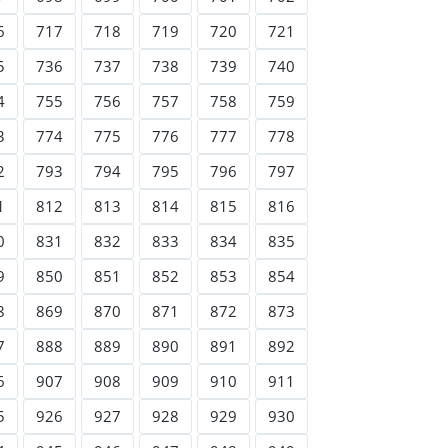
6
717
718
719
720
721
5
736
737
738
739
740
4
755
756
757
758
759
3
774
775
776
777
778
2
793
794
795
796
797
1
812
813
814
815
816
0
831
832
833
834
835
9
850
851
852
853
854
8
869
870
871
872
873
7
888
889
890
891
892
6
907
908
909
910
911
5
926
927
928
929
930