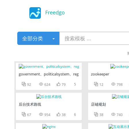
Freedgo
Design
全部分类
government、politicalsystem、reg
zookeeper



5


92
624
79
12
798
后台技术路线
店铺规划



6


67
954
38
38
740